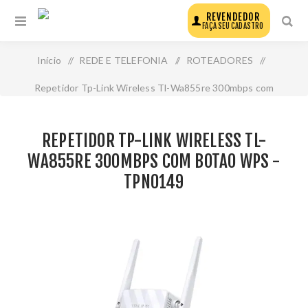
REVENDEDOR
FAÇA SEU CADASTRO
Início
/
REDE E TELEFONIA
/
ROTEADORES
/
Repetidor Tp-Link Wireless Tl-Wa855re 300mbps com
Botao Wps - Tpn0149
REPETIDOR TP-LINK WIRELESS TL-
WA855RE 300MBPS COM BOTAO WPS -
TPN0149