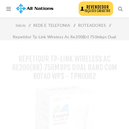
REVENDEDOR
FAÇA SEU CADASTRO
Início
/
REDE E TELEFONIA
/
ROTEADORES
/
Repetidor Tp-Link Wireless Ac Re200(Br) 750mbps Dual
Band com Botao Wps - Tpn0082
REPETIDOR TP-LINK WIRELESS AC
RE200(BR) 750MBPS DUAL BAND COM
BOTAO WPS - TPN0082