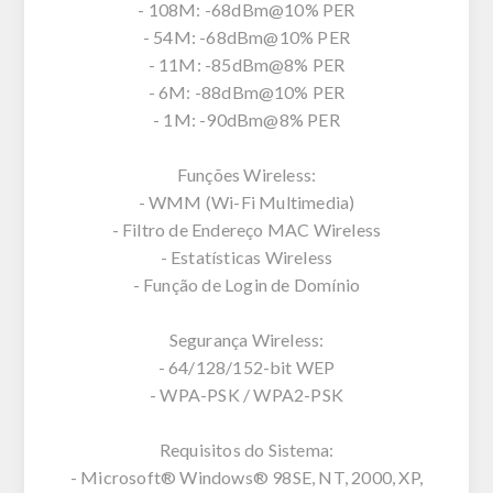
- 108M: -68dBm@10% PER
- 54M: -68dBm@10% PER
- 11M: -85dBm@8% PER
- 6M: -88dBm@10% PER
- 1M: -90dBm@8% PER
Funções Wireless:
- WMM (Wi-Fi Multimedia)
- Filtro de Endereço MAC Wireless
- Estatísticas Wireless
- Função de Login de Domínio
Segurança Wireless:
- 64/128/152-bit WEP
- WPA-PSK / WPA2-PSK
Requisitos do Sistema:
- Microsoft® Windows® 98SE, NT, 2000, XP,