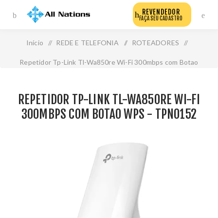
REVENDEDOR
FAÇA SEU CADASTRO
Início
/
REDE E TELEFONIA
/
ROTEADORES
/
Repetidor Tp-Link Tl-Wa850re Wi-Fi 300mbps com Botao
Wps - Tpn0152
REPETIDOR TP-LINK TL-WA850RE WI-FI
300MBPS COM BOTAO WPS - TPN0152