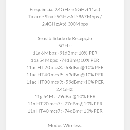
Frequência: 2.4GHz e 5GHz(11ac)
Taxa de Sinal: 5GHz:Até 867Mbps /
2.4GHz:Até 300Mbps
Sensibilidade de Recepção
5GHz:
11a 6Mbps:-91dBm@10% PER
11a 54Mbps: -74dBm@10% PER
11ac HT20 mcs8: -68dBm@10% PER
11ac HT40 mcs9: -63dBm@10% PER
11ac HT80 mcs9: -59dBm@10% PER
2.4GHz:
11g 54M: -79dBm@10% PER
11n HT20 mcs7: -77dBm@10% PER
11n HT40 mcs7: -74dBm@10% PER
Modos Wireless: