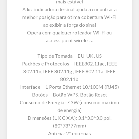
mais estável
A luz indicadora de sinal ajuda a encontrar a
melhor posição para ótima cobertura Wi-Fi
ao exibir a força do sinal
Opera com qualquer roteador Wi-Fi ou
access point wireless.
Tipo de Tomada EU, UK, US
Padrões e Protocolos IEEE802.11ac, IEEE
802.11n, IEEE 802.11g, IEEE 802.11a, IEEE
802.11b
Interface 1 Porta Ethernet 10/100M (RJ45)
Botões Botão WPS, Botão Reset
Consumo de Energia: 7.3W (consumo máximo
de energia)
Dimensões (L X C X A): 3.1*3.0*3.0 pol.
(80*78*77mm)
Antena: 2* externas