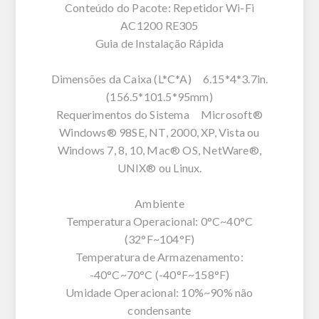
Conteúdo do Pacote: Repetidor Wi-Fi
AC1200 RE305
Guia de Instalação Rápida
Dimensões da Caixa (L*C*A) 6.15*4*3.7in.
(156.5*101.5*95mm)
Requerimentos do Sistema Microsoft®
Windows® 98SE, NT, 2000, XP, Vista ou
Windows 7, 8, 10, Mac® OS, NetWare®,
UNIX® ou Linux.
Ambiente
Temperatura Operacional: 0°C~40°C
(32°F~104°F)
Temperatura de Armazenamento:
-40°C~70°C (-40°F~158°F)
Umidade Operacional: 10%~90% não
condensante