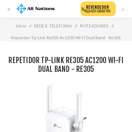
REVENDEDOR
FAÇA SEU CADASTRO
Início
/
REDE E TELEFONIA
/
ROTEADORES
/
Repetidor Tp-Link Re305 Ac1200 Wi-Fi Dual Band - Re305
REPETIDOR TP-LINK RE305 AC1200 WI-FI
DUAL BAND - RE305