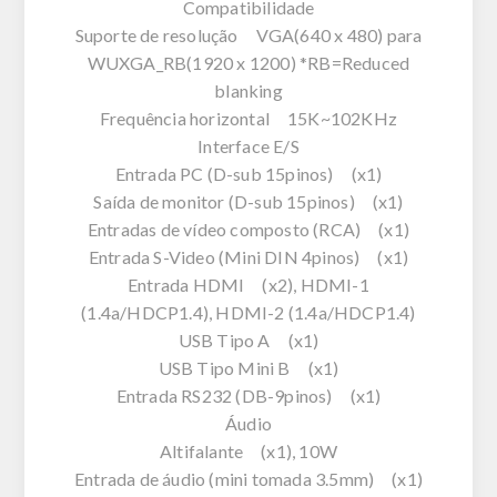
Compatibilidade
Suporte de resolução VGA(640 x 480) para
WUXGA_RB(1920 x 1200) *RB=Reduced
blanking
Frequência horizontal 15K~102KHz
Interface E/S
Entrada PC (D-sub 15pinos) (x1)
Saída de monitor (D-sub 15pinos) (x1)
Entradas de vídeo composto (RCA) (x1)
Entrada S-Video (Mini DIN 4pinos) (x1)
Entrada HDMI (x2), HDMI-1
(1.4a/HDCP1.4), HDMI-2 (1.4a/HDCP1.4)
USB Tipo A (x1)
USB Tipo Mini B (x1)
Entrada RS232 (DB-9pinos) (x1)
Áudio
Altifalante (x1), 10W
Entrada de áudio (mini tomada 3.5mm) (x1)