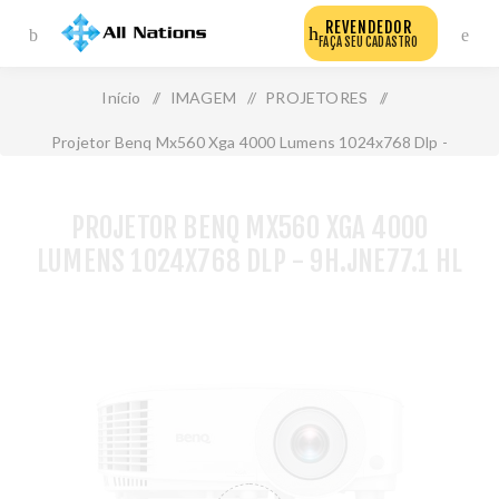
REVENDEDOR
FAÇA SEU CADASTRO
Início
/
IMAGEM
/
PROJETORES
/
Projetor Benq Mx560 Xga 4000 Lumens 1024x768 Dlp -
9h.Jne77.1 Hl
PROJETOR BENQ MX560 XGA 4000
LUMENS 1024X768 DLP - 9H.JNE77.1 HL