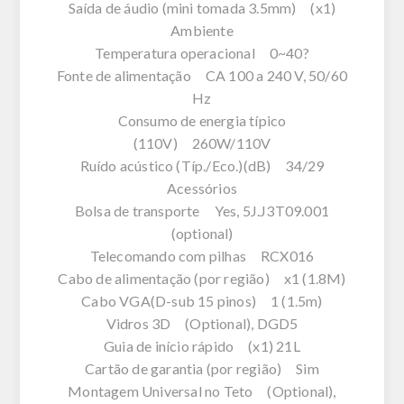
Saída de áudio (mini tomada 3.5mm) (x1)
Ambiente
Temperatura operacional 0~40?
Fonte de alimentação CA 100 a 240 V, 50/60
Hz
Consumo de energia típico
(110V) 260W/110V
Ruído acústico (Típ./Eco.)(dB) 34/29
Acessórios
Bolsa de transporte Yes, 5J.J3T09.001
(optional)
Telecomando com pilhas RCX016
Cabo de alimentação (por região) x1 (1.8M)
Cabo VGA(D-sub 15 pinos) 1 (1.5m)
Vidros 3D (Optional), DGD5
Guia de início rápido (x1) 21L
Cartão de garantia (por região) Sim
Montagem Universal no Teto (Optional),