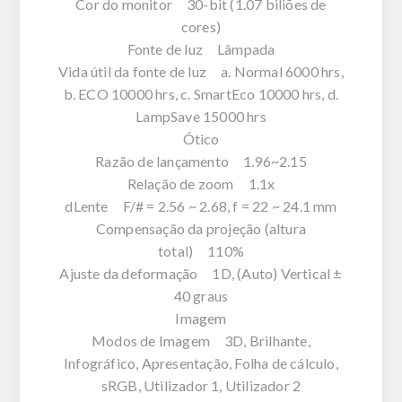
Cor do monitor 30-bit (1.07 biliões de
cores)
Fonte de luz Lâmpada
Vida útil da fonte de luz a. Normal 6000 hrs,
b. ECO 10000 hrs, c. SmartEco 10000 hrs, d.
LampSave 15000 hrs
Ótico
Razão de lançamento 1.96~2.15
Relação de zoom 1.1x
dLente F/# = 2.56 ~ 2.68, f = 22 ~ 24.1 mm
Compensação da projeção (altura
total) 110%
Ajuste da deformação 1D, (Auto) Vertical ±
40 graus
Imagem
Modos de Imagem 3D, Brilhante,
Infográfico, Apresentação, Folha de cálculo,
sRGB, Utilizador 1, Utilizador 2