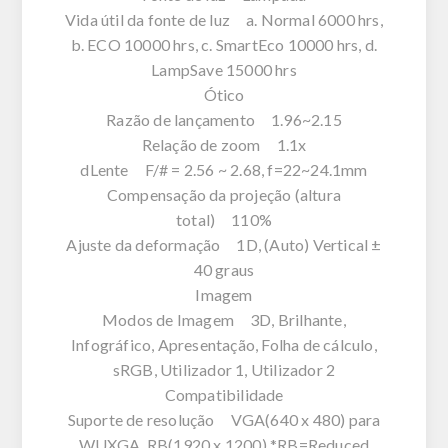
Vida útil da fonte de luz a. Normal 6000 hrs,
b. ECO 10000 hrs, c. SmartEco 10000 hrs, d.
LampSave 15000 hrs
Ótico
Razão de lançamento 1.96~2.15
Relação de zoom 1.1x
dLente F/# = 2.56 ~ 2.68, f=22~24.1mm
Compensação da projeção (altura
total) 110%
Ajuste da deformação 1D, (Auto) Vertical ±
40 graus
Imagem
Modos de Imagem 3D, Brilhante,
Infográfico, Apresentação, Folha de cálculo,
sRGB, Utilizador 1, Utilizador 2
Compatibilidade
Suporte de resolução VGA(640 x 480) para
WUXGA_RB(1920 x 1200) *RB=Reduced