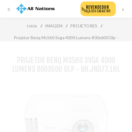
REVENDEDOR
FAÇA SEU CADASTRO
Início
/
IMAGEM
/
PROJETORES
/
Projetor Benq Ms560 Svga 4000 Lumens 800x600 Dlp -
9h.Jnd77.1hl
PROJETOR BENQ MS560 SVGA 4000
LUMENS 800X600 DLP - 9H.JND77.1HL