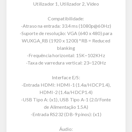
Utilizador 1, Utilizador 2, Vídeo
Compatibilidade:
-Atraso na entrada: 33.4 ms (1080p@60Hz)
-Suporte de resolução: VGA (640 x 480) para
WUXGA_RB (1920 x 1200) *RB = Reduced
blanking
-Frequência horizontal: 15K~102KHz
-Taxa de varredura vertical: 23~120Hz
Interface E/S:
-Entrada HDMI: HDMI-1 (1.4a/HDCP1.4),
HDMI-2 (1.4a/HDCP1.4)
-USB Tipo A: (x1), USB Tipo A-1 (2.0/Fonte
de Alimentação 1.5A)
-Entrada RS232 (DB-9 pinos): (x1)
Áudio: