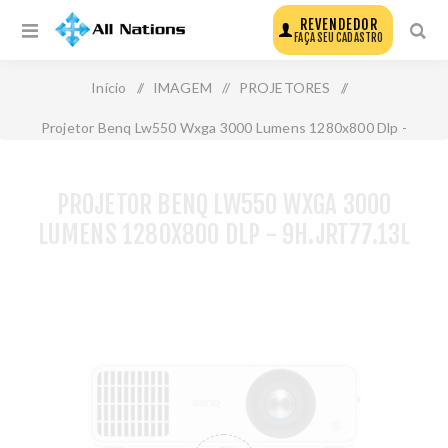
REVENDEDOR
FAÇA SEU CADASTRO
Início
/
IMAGEM
/
PROJETORES
/
Projetor Benq Lw550 Wxga 3000 Lumens 1280x800 Dlp -
9h.Jrt77.13l
PROJETOR BENQ LW550 WXGA 3000
LUMENS 1280X800 DLP - 9H.JRT77.13L