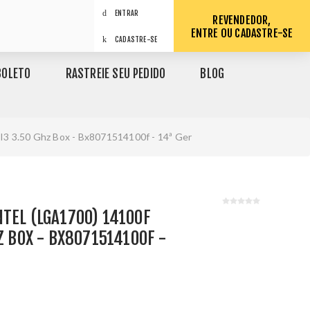
ENTRAR
REVENDEDOR,
ENTRE OU CADASTRE-SE
CADASTRE-SE
BOLETO
RASTREIE SEU PEDIDO
BLOG
 I3 3.50 Ghz Box - Bx8071514100f - 14ª Ger
TEL (LGA1700) 14100F
Z BOX - BX8071514100F -
1