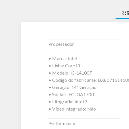
RE
________________________________________
Processador
• Marca: Intel
• Linha: Core i3
• Modelo: i3-14100F
• Código do fabricante: BX807151410
• Geração: 14ª Geração
• Socket: FCLGA1700
• Litografia: Intel 7
• Vídeo integrado: Não
________________________________________
Performance