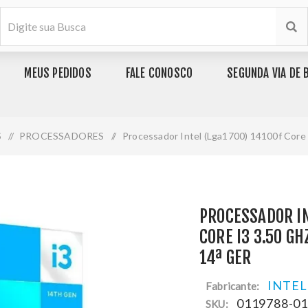
MEUS PEDIDOS
FALE CONOSCO
SEGUNDA VIA DE 
S
/
PROCESSADORES
/
Processador Intel (Lga1700) 14100f Core
PROCESSADOR IN
CORE I3 3.50 GH
14ª GER
INTEL
Fabricante:
0119788-0
SKU: