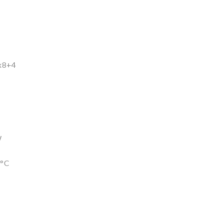
2x8+4
W
0°C