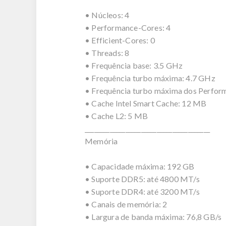
• Núcleos: 4
• Performance-Cores: 4
• Efficient-Cores: 0
• Threads: 8
• Frequência base: 3.5 GHz
• Frequência turbo máxima: 4.7 GHz
• Frequência turbo máxima dos Perfor
• Cache Intel Smart Cache: 12 MB
• Cache L2: 5 MB
________________________________________
Memória
• Capacidade máxima: 192 GB
• Suporte DDR5: até 4800 MT/s
• Suporte DDR4: até 3200 MT/s
• Canais de memória: 2
• Largura de banda máxima: 76,8 GB/s