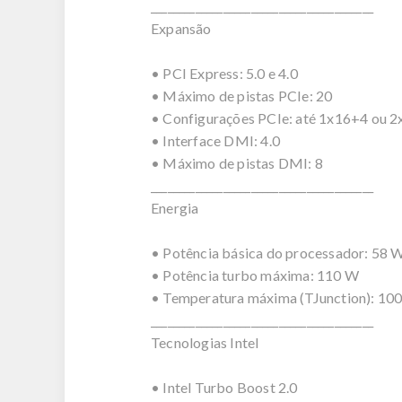
________________________________________
Expansão
• PCI Express: 5.0 e 4.0
• Máximo de pistas PCIe: 20
• Configurações PCIe: até 1x16+4 ou 
• Interface DMI: 4.0
• Máximo de pistas DMI: 8
________________________________________
Energia
• Potência básica do processador: 58 
• Potência turbo máxima: 110 W
• Temperatura máxima (TJunction): 10
________________________________________
Tecnologias Intel
• Intel Turbo Boost 2.0