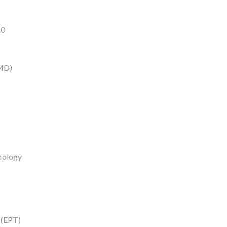
.0
VMD)
nology
 (EPT)