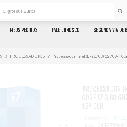
MEUS PEDIDOS
FALE CONOSCO
SEGUNDA VIA DE 
S
/
PROCESSADORES
/
Processador Intel (Lga1700) 12700kf Co
PROCESSADOR IN
CORE I7 3,60 G
12ª GER
INTEL
Fabricante:
0119790-0
SKU: