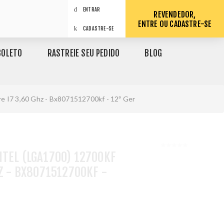
ENTRAR
REVENDEDOR,
ENTRE OU CADASTRE-SE
CADASTRE-SE
BOLETO
RASTREIE SEU PEDIDO
BLOG
re I7 3,60 Ghz - Bx8071512700kf - 12ª Ger
TEL (LGA1700) 12700KF
HZ - BX8071512700KF -
1