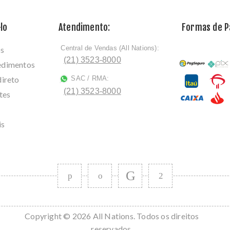
lo
Atendimento:
Formas de 
Central de Vendas (All Nations):
os
ﾠ
(21) 3523-8000
cedimentos
direto
SAC / RMA:
ﾠ
(21) 3523-8000
tes
is
Copyright © 2026 All Nations. Todos os direitos
reservados.