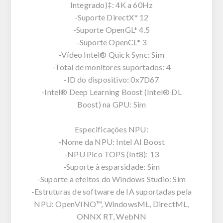
Integrado)‡: 4K a 60Hz
-Suporte DirectX* 12
-Suporte OpenGL* 4.5
-Suporte OpenCL* 3
-Vídeo Intel® Quick Sync: Sim
-Total de monitores suportados: 4
-ID do dispositivo: 0x7D67
-Intel® Deep Learning Boost (Intel® DL
Boost) na GPU: Sim
Especificações NPU:
-Nome da NPU: Intel AI Boost
-NPU Pico TOPS (Int8): 13
-Suporte à esparsidade: Sim
-Suporte a efeitos do Windows Studio: Sim
-Estruturas de software de IA suportadas pela
NPU: OpenVINO™, WindowsML, DirectML,
ONNX RT, WebNN