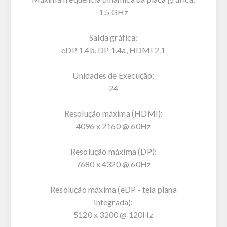
1.5 GHz
Saída gráfica:
eDP 1.4b, DP 1.4a, HDMI 2.1
Unidades de Execução:
24
Resolução máxima (HDMI):
4096 x 2160 @ 60Hz
Resolução máxima (DP):
7680 x 4320 @ 60Hz
Resolução máxima (eDP - tela plana
integrada):
5120 x 3200 @ 120Hz