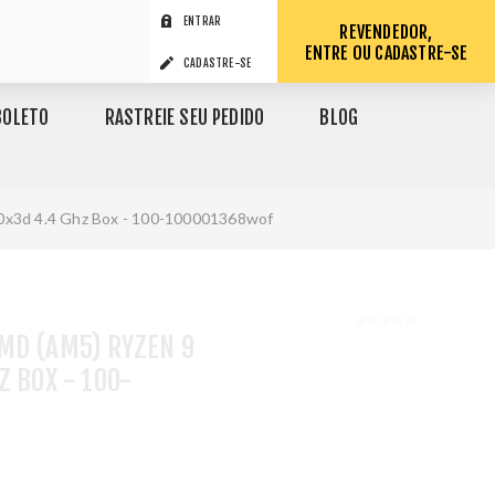
ENTRAR
REVENDEDOR,
ENTRE OU CADASTRE-SE
CADASTRE-SE
BOLETO
RASTREIE SEU PEDIDO
BLOG
0x3d 4.4 Ghz Box - 100-100001368wof
MD (AM5) RYZEN 9
Z BOX - 100-
1