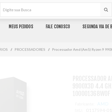
MEUS PEDIDOS
FALE CONOSCO
SEGUNDA VIA DE 
RIOS
/
PROCESSADORES
/
Processador Amd (Am5) Ryzen 9 990
PROCESSADOR A
9900X3D 4.4 GH
100001368WOF
AMD
Fabricante:
0117594-0
SKU: