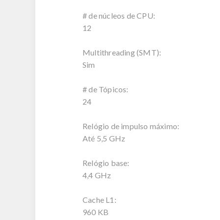
# de núcleos de CPU:
12
Multithreading (SMT):
Sim
# de Tópicos:
24
Relógio de impulso máximo:
Até 5,5 GHz
Relógio base:
4,4 GHz
Cache L1:
960 KB