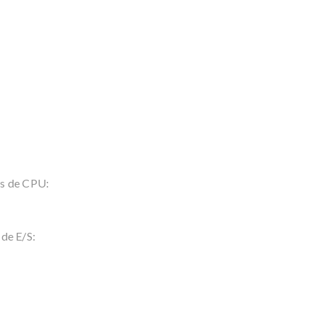
os de CPU:
de E/S: