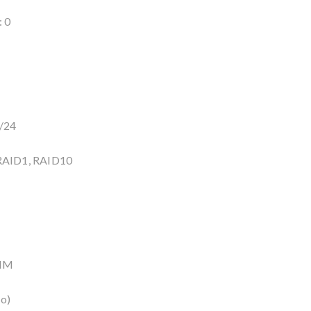
: 0
8/24
 RAID1, RAID10
IMM
bo)