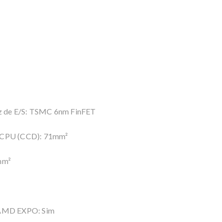
iz de E/S: TSMC 6nm FinFET
a CPU (CCD): 71mm²
mm²
a AMD EXPO: Sim