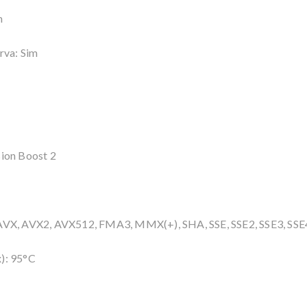
m
rva: Sim
sion Boost 2
AVX, AVX2, AVX512, FMA3, MMX(+), SHA, SSE, SSE2, SSE3, SSE4.
): 95°C