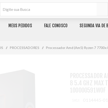
MEUS PEDIDOS
FALE CONOSCO
SEGUNDA VIA DE 
OS
/
PROCESSADORES
/
Processador Amd (Am5) Ryzen 7 7700x 
PROCESSADOR A
8 5.4 GHZ MAX 
100000591WOF
0114445-0
SKU: