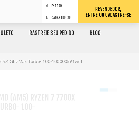
ENTRAR
REVENDEDOR,
ENTRE OU CADASTRE-SE
CADASTRE-SE
BOLETO
RASTREIE SEU PEDIDO
BLOG
8 5.4 Ghz Max Turbo- 100-100000591wof
MD (AM5) RYZEN 7 7700X
TURBO- 100-
1