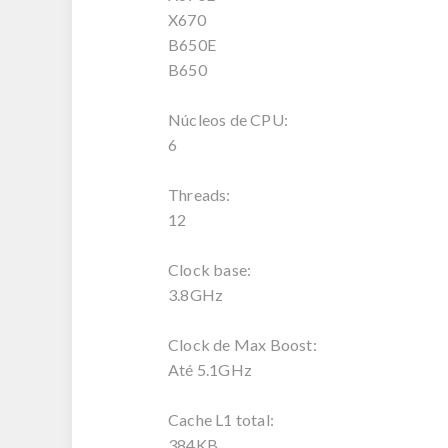
X670
B650E
B650
Núcleos de CPU:
6
Threads:
12
Clock base:
3.8GHz
Clock de Max Boost:
Até 5.1GHz
Cache L1 total:
384KB