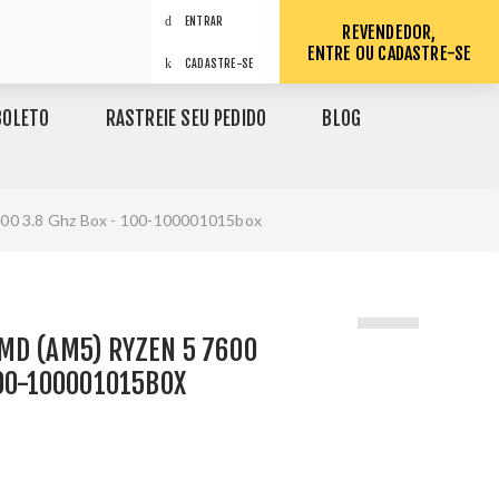
ENTRAR
REVENDEDOR,
ENTRE OU CADASTRE-SE
CADASTRE-SE
BOLETO
RASTREIE SEU PEDIDO
BLOG
00 3.8 Ghz Box - 100-100001015box
MD (AM5) RYZEN 5 7600
100-100001015BOX
1