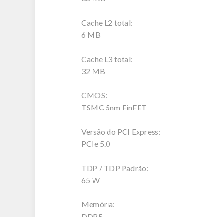
Cache L2 total:
6 MB
Cache L3 total:
32 MB
CMOS:
TSMC 5nm FinFET
Versão do PCI Express:
PCIe 5.0
TDP / TDP Padrão:
65 W
Memória:
DDR5