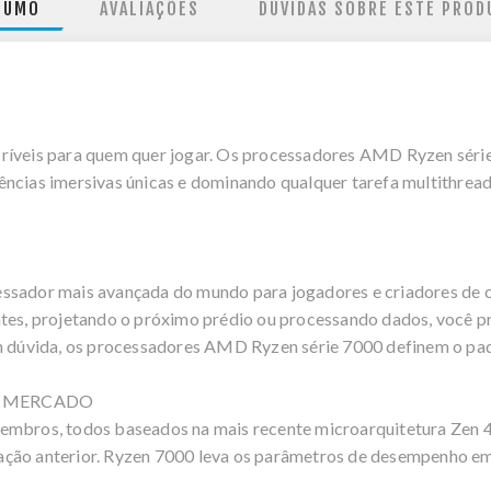
SUMO
AVALIAÇÕES
DÚVIDAS SOBRE ESTE PROD
críveis para quem quer jogar. Os processadores AMD Ryzen séri
ências imersivas únicas e dominando qualquer tarefa multithrea
ssador mais avançada do mundo para jogadores e criadores de con
ntes, projetando o próximo prédio ou processando dados, você 
em dúvida, os processadores AMD Ryzen série 7000 definem o padr
O MERCADO
membros, todos baseados na mais recente microarquitetura Zen 
ção anterior. Ryzen 7000 leva os parâmetros de desempenho em 