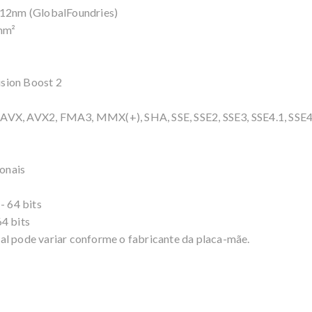
 12nm (GlobalFoundries)
mm²
sion Boost 2
AVX, AVX2, FMA3, MMX(+), SHA, SSE, SSE2, SSE3, SSE4.1, SSE4
onais
 64 bits
4 bits
al pode variar conforme o fabricante da placa-mãe.