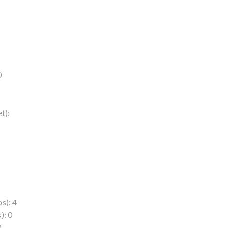
0
t):
s): 4
): 0
0