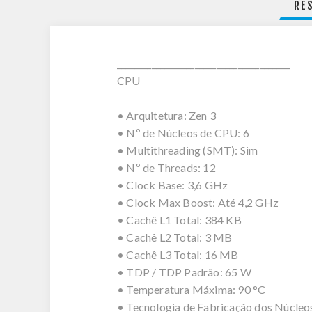
RE
________________________________________
CPU
• Arquitetura: Zen 3
• Nº de Núcleos de CPU: 6
• Multithreading (SMT): Sim
• Nº de Threads: 12
• Clock Base: 3,6 GHz
• Clock Max Boost: Até 4,2 GHz
• Cachê L1 Total: 384 KB
• Cachê L2 Total: 3 MB
• Cachê L3 Total: 16 MB
• TDP / TDP Padrão: 65 W
• Temperatura Máxima: 90 °C
• Tecnologia de Fabricação dos Núcle