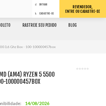
ENTRAR
REVENDEDOR,
ENTRE OU CADASTRE-SE
CADASTRE-SE
BOLETO
RASTREIE SEU PEDIDO
BLOG
00 3,6 Ghz Box - 100-100000457box
MD (AM4) RYZEN 5 5500
100-100000457BOX
1
nibilidade:
14/08/2026