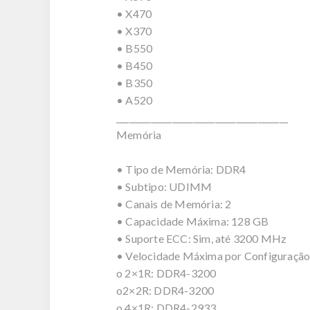
• X470
• X370
• B550
• B450
• B350
• A520
________________________________________
Memória
• Tipo de Memória: DDR4
• Subtipo: UDIMM
• Canais de Memória: 2
• Capacidade Máxima: 128 GB
• Suporte ECC: Sim, até 3200 MHz
• Velocidade Máxima por Configuração
o 2×1R: DDR4-3200
o2×2R: DDR4-3200
o 4×1R: DDR4-2933