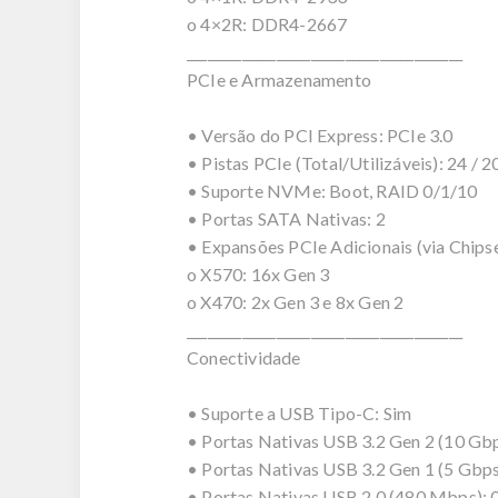
o 4×2R: DDR4-2667
________________________________________
PCIe e Armazenamento
• Versão do PCI Express: PCIe 3.0
• Pistas PCIe (Total/Utilizáveis): 24 / 2
• Suporte NVMe: Boot, RAID 0/1/10
• Portas SATA Nativas: 2
• Expansões PCIe Adicionais (via Chipse
o X570: 16x Gen 3
o X470: 2x Gen 3 e 8x Gen 2
________________________________________
Conectividade
• Suporte a USB Tipo-C: Sim
• Portas Nativas USB 3.2 Gen 2 (10 Gbp
• Portas Nativas USB 3.2 Gen 1 (5 Gbps
• Portas Nativas USB 2.0 (480 Mbps): 