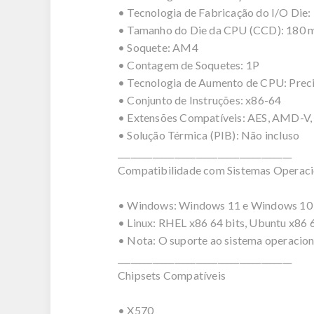
• Tecnologia de Fabricação do I/O Die:
• Tamanho do Die da CPU (CCD): 180 
• Soquete: AM4
• Contagem de Soquetes: 1P
• Tecnologia de Aumento de CPU: Preci
• Conjunto de Instruções: x86-64
• Extensões Compatíveis: AES, AMD-V, 
• Solução Térmica (PIB): Não incluso
________________________________________
Compatibilidade com Sistemas Operaci
• Windows: Windows 11 e Windows 10 -
• Linux: RHEL x86 64 bits, Ubuntu x86 6
• Nota: O suporte ao sistema operacion
________________________________________
Chipsets Compatíveis
• X570