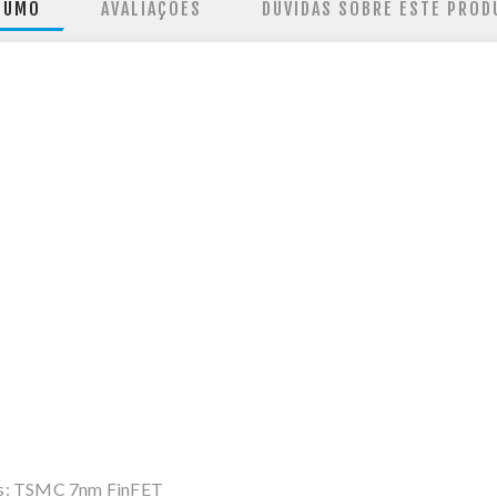
SUMO
AVALIAÇÕES
DÚVIDAS SOBRE ESTE PROD
os: TSMC 7nm FinFET