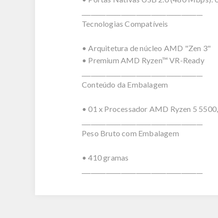
________________________________________
Tecnologias Compatíveis
• Arquitetura de núcleo AMD "Zen 3"
• Premium AMD Ryzen™ VR-Ready
________________________________________
Conteúdo da Embalagem
• 01 x Processador AMD Ryzen 5 5500,
________________________________________
Peso Bruto com Embalagem
• 410 gramas
________________________________________