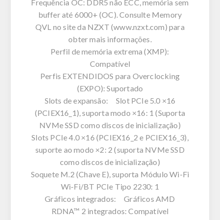
Frequência OC: DDR5 não ECC, memória sem
buffer até 6000+ (OC). Consulte Memory
QVL no site da NZXT (www.nzxt.com) para
obter mais informações.
Perfil de memória extrema (XMP):
Compatível
Perfis EXTENDIDOS para Overclocking
(EXPO): Suportado
Slots de expansão: Slot PCIe 5.0 ×16
(PCIEX16_1), suporta modo ×16: 1 (Suporta
NVMe SSD como discos de inicialização)
Slots PCIe 4.0 ×16 (PCIEX16_2 e PCIEX16_3),
suporte ao modo ×2: 2 (suporta NVMe SSD
como discos de inicialização)
Soquete M.2 (Chave E), suporta Módulo Wi-Fi
Wi-Fi/BT PCIe Tipo 2230: 1
Gráficos integrados: Gráficos AMD
RDNA™ 2 integrados: Compatível