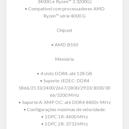
3400G e Ryzen™ 3 3200G)
• Compatível com processadores AMD
Ryzen™ série 4000 G
Chipset
• AMD B550
Memória
• 4 slots DDR4, até 128 GB
• Suporte JEDEC: DDR4
1866/2133/2400/2667/2800/2933/3000/30
66/3200 MHz
• Suporte A-XMP OC: até DDR4 4400+ MHz
• Configurações máximas de velocidade:
• 1DPC 1R: 4400 MHz
• 1DPC 2R: 3733 MHz