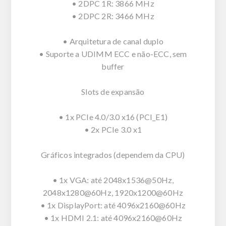
• 2DPC 1R: 3866 MHz
• 2DPC 2R: 3466 MHz
• Arquitetura de canal duplo
• Suporte a UDIMM ECC e não-ECC, sem
buffer
Slots de expansão
• 1x PCIe 4.0/3.0 x16 (PCI_E1)
• 2x PCIe 3.0 x1
Gráficos integrados (dependem da CPU)
• 1x VGA: até 2048x1536@50Hz,
2048x1280@60Hz, 1920x1200@60Hz
• 1x DisplayPort: até 4096x2160@60Hz
• 1x HDMI 2.1: até 4096x2160@60Hz