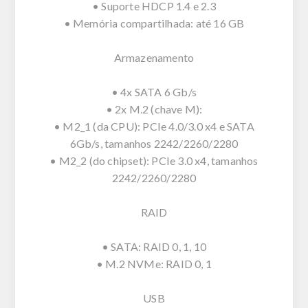
• Suporte HDCP 1.4 e 2.3
• Memória compartilhada: até 16 GB
Armazenamento
• 4x SATA 6 Gb/s
• 2x M.2 (chave M):
• M2_1 (da CPU): PCIe 4.0/3.0 x4 e SATA
6Gb/s, tamanhos 2242/2260/2280
• M2_2 (do chipset): PCIe 3.0 x4, tamanhos
2242/2260/2280
RAID
• SATA: RAID 0, 1, 10
• M.2 NVMe: RAID 0, 1
USB