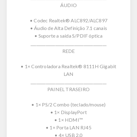
ÁUDIO
• Codec Realtek® ALC892/ALC897
• Áudio de Alta Definição 7.1 canais
• Suporte a saída S/PDIF óptica
________________________________________
REDE
• 1× Controladora Realtek® 8111H Gigabit
LAN
________________________________________
PAINEL TRASEIRO
• 1× PS/2 Combo (teclado/mouse)
• 1× DisplayPort
• 1× HDMI™
• 1× Porta LAN RJ45
• 4× USB 2.0