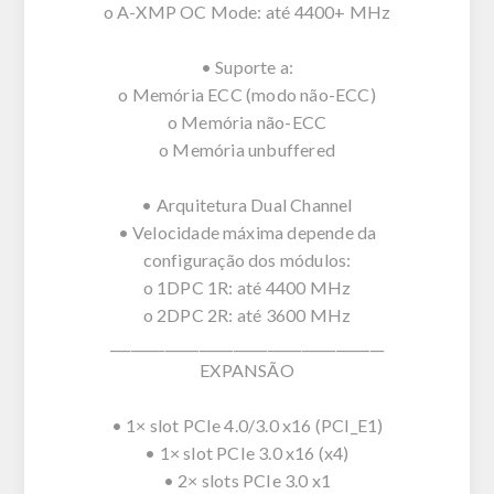
o A-XMP OC Mode: até 4400+ MHz
• Suporte a:
o Memória ECC (modo não-ECC)
o Memória não-ECC
o Memória unbuffered
• Arquitetura Dual Channel
• Velocidade máxima depende da
configuração dos módulos:
o 1DPC 1R: até 4400 MHz
o 2DPC 2R: até 3600 MHz
________________________________________
EXPANSÃO
• 1× slot PCIe 4.0/3.0 x16 (PCI_E1)
• 1× slot PCIe 3.0 x16 (x4)
• 2× slots PCIe 3.0 x1