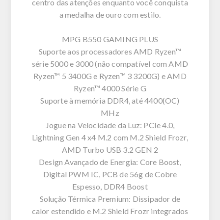
centro das atenções enquanto você conquista
a medalha de ouro com estilo.
MPG B550 GAMING PLUS
Suporte aos processadores AMD Ryzen™
série 5000 e 3000 (não compatível com AMD
Ryzen™ 5 3400G e Ryzen™ 3 3200G) e AMD
Ryzen™ 4000 Série G
Suporte à memória DDR4, até 4400(OC)
MHz
Jogue na Velocidade da Luz: PCIe 4.0,
Lightning Gen 4 x4 M.2 com M.2 Shield Frozr,
AMD Turbo USB 3.2 GEN 2
Design Avançado de Energia: Core Boost,
Digital PWM IC, PCB de 56g de Cobre
Espesso, DDR4 Boost
Solução Térmica Premium: Dissipador de
calor estendido e M.2 Shield Frozr integrados