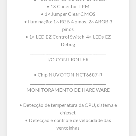
• 1× Conector TPM
• 1× Jumper Clear CMOS
• Iluminação: 1× RGB 4 pinos, 2× ARGB 3
pinos
• 1× LED EZ Control Switch, 4× LEDs EZ
Debug
________________________________________
I/O CONTROLLER
• Chip NUVOTON NCT6687-R
________________________________________
MONITORAMENTO DE HARDWARE
• Detecção de temperatura da CPU, sistema e
chipset
• Detecção e controle de velocidade das
ventoinhas
________________________________________