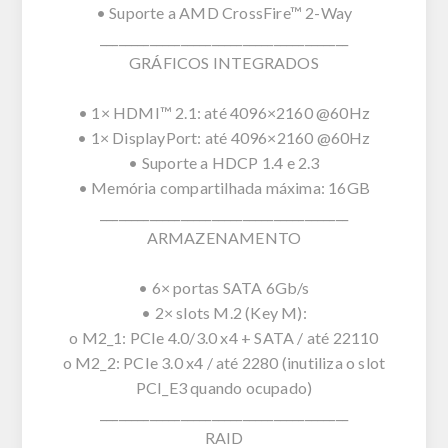
• Suporte a AMD CrossFire™ 2-Way
________________________________________
GRÁFICOS INTEGRADOS
• 1× HDMI™ 2.1: até 4096×2160 @60Hz
• 1× DisplayPort: até 4096×2160 @60Hz
• Suporte a HDCP 1.4 e 2.3
• Memória compartilhada máxima: 16GB
________________________________________
ARMAZENAMENTO
• 6× portas SATA 6Gb/s
• 2× slots M.2 (Key M):
o M2_1: PCIe 4.0/3.0 x4 + SATA / até 22110
o M2_2: PCIe 3.0 x4 / até 2280 (inutiliza o slot
PCI_E3 quando ocupado)
________________________________________
RAID