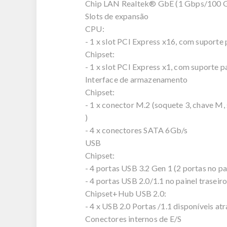
Chip LAN Realtek® GbE (1 Gbps/100 
Slots de expansão
CPU:
- 1 x slot PCI Express x16, com suporte
Chipset:
- 1 x slot PCI Express x1, com suporte 
Interface de armazenamento
Chipset:
- 1 x conector M.2 (soquete 3, chave M
)
- 4 x conectores SATA 6Gb/s
USB
Chipset:
- 4 portas USB 3.2 Gen 1 (2 portas no pa
- 4 portas USB 2.0/1.1 no painel traseir
Chipset+Hub USB 2.0:
- 4 x USB 2.0 Portas /1.1 disponíveis a
Conectores internos de E/S