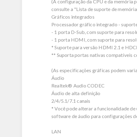
(A configuração da CPU e da memória p
consulte a "Lista de suporte de memóri
Gráficos integrados
Processador gráfico integrado - suport
- 1 porta D-Sub, com suporte para res
- 1 porta HDMI, com suporte para res
* Suporte para versão HDMI 2.1 e HDCP
** Suporta portas nativas compatívei
(As especificações gráficas podem var
Áudio
Realtek® Audio CODEC
Áudio de alta definição
2/4/5.1/7.1 canais
* Você pode alterar a funcionalidade de
software de áudio para configurações de
LAN