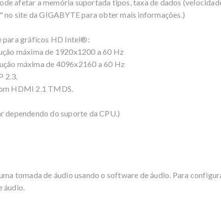
ode afetar a memória suportada tipos, taxa de dados (velocid
a" no site da GIGABYTE para obter mais informações.)
e para gráficos HD Intel®:
olução máxima de 1920x1200 a 60 Hz
olução máxima de 4096x2160 a 60 Hz
 2.3.
s com HDMI 2.1 TMDS.
iar dependendo do suporte da CPU.)
 uma tomada de áudio usando o software de áudio. Para configurar
 áudio.