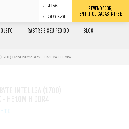
ENTRAR
REVENDEDOR,
ENTRE OU CADASTRE-SE
CADASTRE-SE
BOLETO
RASTREIE SEU PEDIDO
BLOG
 (1700) Ddr4 Micro Atx - H610m H Ddr4
BYTE INTEL LGA (1700)
X - H610M H DDR4
BYTE
1