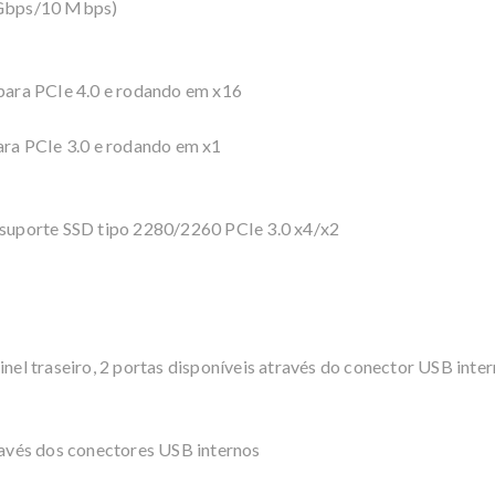
Gbps/10 Mbps)
 para PCIe 4.0 e rodando em x16
para PCIe 3.0 e rodando em x1
, suporte SSD tipo 2280/2260 PCIe 3.0 x4/x2
inel traseiro, 2 portas disponíveis através do conector USB inter
o
través dos conectores USB internos