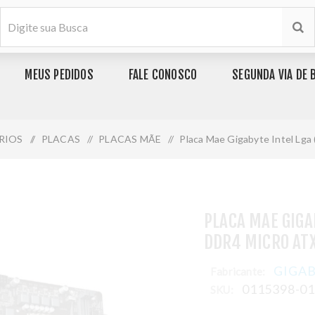
MEUS PEDIDOS
FALE CONOSCO
SEGUNDA VIA DE 
RIOS
/
PLACAS
/
PLACAS MÃE
/
Placa Mae Gigabyte Intel Lga
PLACA MAE GIGA
DDR4 MICRO AT
GIGA
Fabricante:
0115398-0
SKU: