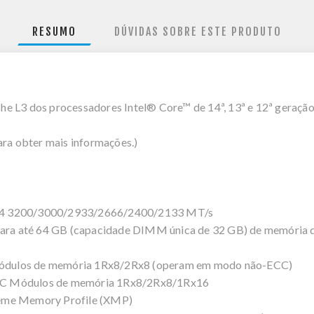
RESUMO
DÚVIDAS SOBRE ESTE PRODUTO
he L3 dos processadores Intel® Core™ de 14ª, 13ª e 12ª geraç
ara obter mais informações.)
R4 3200/3000/2933/2666/2400/2133 MT/s
ra até 64 GB (capacidade DIMM única de 32 GB) de memória d
ódulos de memória 1Rx8/2Rx8 (operam em modo não-ECC)
CC Módulos de memória 1Rx8/2Rx8/1Rx16
reme Memory Profile (XMP)