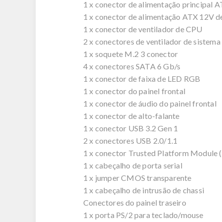
1 x conector de alimentação principal A
1 x conector de alimentação ATX 12V de
1 x conector de ventilador de CPU
2 x conectores de ventilador de sistema
1 x soquete M.2 3 conector
4 x conectores SATA 6 Gb/s
1 x conector de faixa de LED RGB
1 x conector do painel frontal
1 x conector de áudio do painel frontal
1 x conector de alto-falante
1 x conector USB 3.2 Gen 1
2 x conectores USB 2.0/1.1
1 x conector Trusted Platform Module
1 x cabeçalho de porta serial
1 x jumper CMOS transparente
1 x cabeçalho de intrusão de chassi
Conectores do painel traseiro
1 x porta PS/2 para teclado/mouse