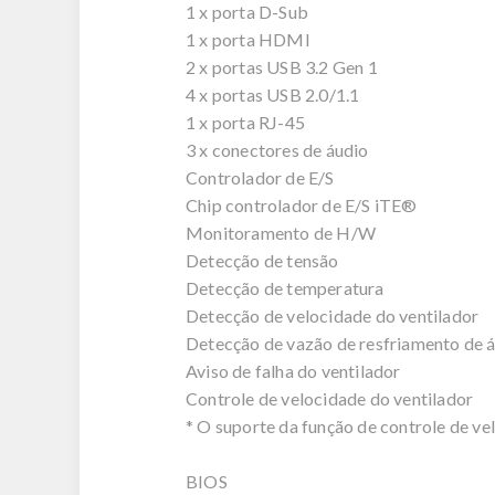
1 x porta D-Sub
1 x porta HDMI
2 x portas USB 3.2 Gen 1
4 x portas USB 2.0/1.1
1 x porta RJ-45
3 x conectores de áudio
Controlador de E/S
Chip controlador de E/S iTE®
Monitoramento de H/W
Detecção de tensão
Detecção de temperatura
Detecção de velocidade do ventilador
Detecção de vazão de resfriamento de 
Aviso de falha do ventilador
Controle de velocidade do ventilador
* O suporte da função de controle de ve
BIOS