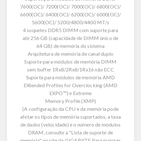
7600(OC)/ 7200(OC)/ 7000(OC)/ 6800(OC)/
6600(OC)/ 6400(OC)/ 6200(OC)/ 6000(OC)/
5600(OC)/ 5200/4800/4400 MT/s
4 soquetes DDR5 DIMM com suporte para
até 256 GB (capacidade de DIMM único de
64 GB) de memória do sistema
Arquitetura de memória de canal duplo
Suporte para módulos de memória DIMM
sem buffer 1Rx8/2Rx8/1Rx16 não ECC
Suporte para módulos de memória AMD
EXtended Profiles for Overclocking (AMD
EXPO™) e Extreme
Memory Profile (XMP)
(A configuração da CPU e da memória pode
afetar os tipos de memória suportados, a taxa
de dados (velocidade) e o número de módulos
DRAM, consulte a "Lista de suporte de
memória" no site da GIGABYTE Para maiores