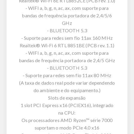
Realtek® Wi-Fi 6E RTL8852CE (PCB rev. 1.0)
- WIFI a, b, g, n, ac, ax, com suporte para
bandas de frequência portadora de 2,4/5/6
GHz
- BLUETOOTH 5.3
- Suporte para redes sem fio 11ax 160 MHz
Realtek® Wi-Fi 6 RTL 8851BE (PCB rev. 1.1)
- WIFI a, b, g, n, ac, ax, com suporte para
bandas de frequência portadora de 2,4/5 GHz
- BLUETOOTH 5.3
- Suporte para redes sem fio 11ax 80 MHz
(A taxa de dados real pode variar dependendo
do ambiente e do equipamento.)
Slots de expansão
1 slot PCI Express x16 (PCIEX16), integrado
na CPU:
Os processadores AMD Ryzen™ série 7000
suportam o modo PCIe 4.0 x16