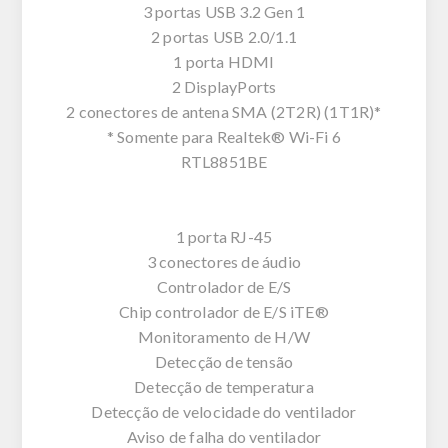
3 portas USB 3.2 Gen 1
2 portas USB 2.0/1.1
1 porta HDMI
2 DisplayPorts
2 conectores de antena SMA (2T2R) (1T1R)*
* Somente para Realtek® Wi-Fi 6
RTL8851BE
1 porta RJ-45
3 conectores de áudio
Controlador de E/S
Chip controlador de E/S iTE®
Monitoramento de H/W
Detecção de tensão
Detecção de temperatura
Detecção de velocidade do ventilador
Aviso de falha do ventilador