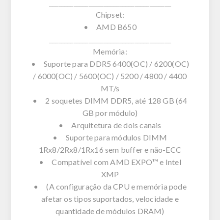
________________________________________
Chipset:
• AMD B650
________________________________________
Memória:
• Suporte para DDR5 6400(OC) / 6200(OC)
/ 6000(OC) / 5600(OC) / 5200 / 4800 / 4400
MT/s
• 2 soquetes DIMM DDR5, até 128 GB (64
GB por módulo)
• Arquitetura de dois canais
• Suporte para módulos DIMM
1Rx8/2Rx8/1Rx16 sem buffer e não-ECC
• Compatível com AMD EXPO™ e Intel
XMP
• (A configuração da CPU e memória pode
afetar os tipos suportados, velocidade e
quantidade de módulos DRAM)