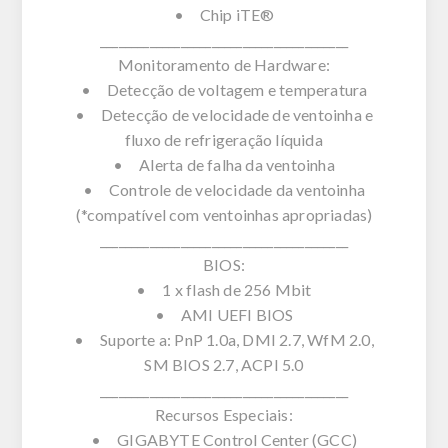
• Chip iTE®
________________________________________
Monitoramento de Hardware:
• Detecção de voltagem e temperatura
• Detecção de velocidade de ventoinha e
fluxo de refrigeração líquida
• Alerta de falha da ventoinha
• Controle de velocidade da ventoinha
(*compatível com ventoinhas apropriadas)
________________________________________
BIOS:
• 1 x flash de 256 Mbit
• AMI UEFI BIOS
• Suporte a: PnP 1.0a, DMI 2.7, WfM 2.0,
SM BIOS 2.7, ACPI 5.0
________________________________________
Recursos Especiais:
• GIGABYTE Control Center (GCC)