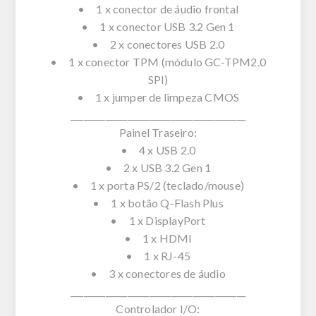
• 1 x conector de áudio frontal
• 1 x conector USB 3.2 Gen 1
• 2 x conectores USB 2.0
• 1 x conector TPM (módulo GC-TPM2.0
SPI)
• 1 x jumper de limpeza CMOS
________________________________________
Painel Traseiro:
• 4 x USB 2.0
• 2 x USB 3.2 Gen 1
• 1 x porta PS/2 (teclado/mouse)
• 1 x botão Q-Flash Plus
• 1 x DisplayPort
• 1 x HDMI
• 1 x RJ-45
• 3 x conectores de áudio
________________________________________
Controlador I/O: