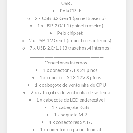
USB:
• Pela CPU:
o 2 x USB 3.2 Gen 1 (painel traseiro)
o 1 x USB 2.0/1.1 (painel traseiro)
• Pelo chipset:
o 2 x USB 3.2 Gen 1 (conectores internos)
o 7 x USB 2.0/1.1 (3 traseiros, 4 internos)
________________________________________
Conectores Internos:
• 1 x conector ATX 24 pinos
• 1 x conector ATX 12V 8 pinos
• 1 x cabeçote de ventoinha de CPU
• 2 x cabeçotes de ventoinha de sistema
• 1 x cabeçote de LED endereçável
• 1 x cabeçote RGB
• 1 x soquete M.2
• 4 x conectores SATA
• 1 x conector do painel frontal