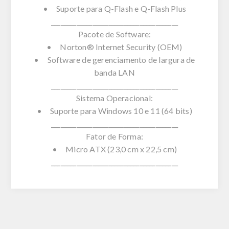
• Suporte para Q-Flash e Q-Flash Plus
________________________________________
Pacote de Software:
• Norton® Internet Security (OEM)
• Software de gerenciamento de largura de
banda LAN
________________________________________
Sistema Operacional:
• Suporte para Windows 10 e 11 (64 bits)
________________________________________
Fator de Forma:
• Micro ATX (23,0 cm x 22,5 cm)
________________________________________