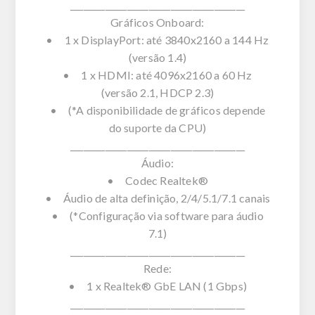
________________________________________
Gráficos Onboard:
• 1 x DisplayPort: até 3840x2160 a 144 Hz
(versão 1.4)
• 1 x HDMI: até 4096x2160 a 60 Hz
(versão 2.1, HDCP 2.3)
• (*A disponibilidade de gráficos depende
do suporte da CPU)
________________________________________
Áudio:
• Codec Realtek®
• Áudio de alta definição, 2/4/5.1/7.1 canais
• (*Configuração via software para áudio
7.1)
________________________________________
Rede:
• 1 x Realtek® GbE LAN (1 Gbps)
________________________________________