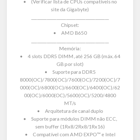
• (Verificar lista de CPUs compatíveis no
site da Gigabyte)
________________________________________
Chipset:
• AMD B650
________________________________________
Memória:
• 4 slots DDR5 DIMM, até 256 GB (máx. 64
GB por slot)
• Suporte para DDR5
8000(OC)/7800(OC)/7600(OC)/7200(OC)/7
000(OC)/6800(OC)/6600(OC)/6400(OC)/62
00(OC)/6000(OC)/5600(OC)/5200/4800
MT/s
• Arquitetura de canal duplo
• Suporte para módulos DIMM não ECC,
sem buffer (1Rx8/2Rx8/1Rx16)
• Compatível com AMD EXPO™ e Intel