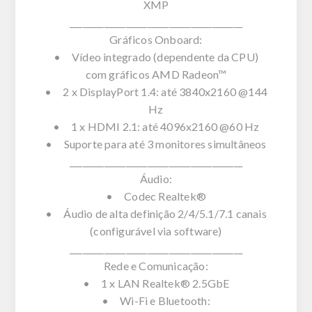
XMP
________________________________________
Gráficos Onboard:
• Vídeo integrado (dependente da CPU)
com gráficos AMD Radeon™
• 2 x DisplayPort 1.4: até 3840x2160 @144
Hz
• 1 x HDMI 2.1: até 4096x2160 @60 Hz
• Suporte para até 3 monitores simultâneos
________________________________________
Áudio:
• Codec Realtek®
• Áudio de alta definição 2/4/5.1/7.1 canais
(configurável via software)
________________________________________
Rede e Comunicação:
• 1 x LAN Realtek® 2.5GbE
• Wi-Fi e Bluetooth: