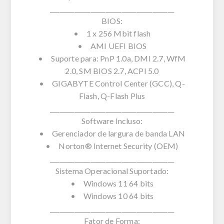
________________________________________
BIOS:
• 1 x 256 Mbit flash
• AMI UEFI BIOS
• Suporte para: PnP 1.0a, DMI 2.7, WfM
2.0, SM BIOS 2.7, ACPI 5.0
• GIGABYTE Control Center (GCC), Q-
Flash, Q-Flash Plus
________________________________________
Software Incluso:
• Gerenciador de largura de banda LAN
• Norton® Internet Security (OEM)
________________________________________
Sistema Operacional Suportado:
• Windows 11 64 bits
• Windows 10 64 bits
________________________________________
Fator de Forma: