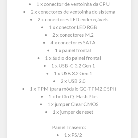
• 1 x conector de ventoinha da CPU
• 2 x conectores de ventoinha do sistema
• 2 x conectores LED endereçáveis
• 1 x conector LED RGB
• 2 x conectores M.2
• 4 x conectores SATA
• 1 x painel frontal
• 1 x áudio do painel frontal
• 1 x USB-C 3.2 Gen 1
• 1 x USB 3.2 Gen 1
• 2 x USB 2.0
• 1 x TPM (para módulo GC-TPM2.0 SPI)
• 1 x botão Q-Flash Plus
• 1 x jumper Clear CMOS
• 1 x jumper de reset
________________________________________
Painel Traseiro:
• 1 x PS/2