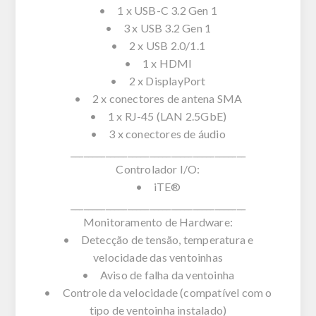
• 1 x USB-C 3.2 Gen 1
• 3 x USB 3.2 Gen 1
• 2 x USB 2.0/1.1
• 1 x HDMI
• 2 x DisplayPort
• 2 x conectores de antena SMA
• 1 x RJ-45 (LAN 2.5GbE)
• 3 x conectores de áudio
________________________________________
Controlador I/O:
• iTE®
________________________________________
Monitoramento de Hardware:
• Detecção de tensão, temperatura e
velocidade das ventoinhas
• Aviso de falha da ventoinha
• Controle da velocidade (compatível com o
tipo de ventoinha instalado)