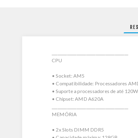
RE
________________________________________
CPU
• Socket: AM5
• Compatibilidade: Processadores AMD
• Suporte a processadores de até 120
• Chipset: AMD A620A
________________________________________
MEMÓRIA
• 2x Slots DIMM DDR5
• Capacidade máxima: 128GB