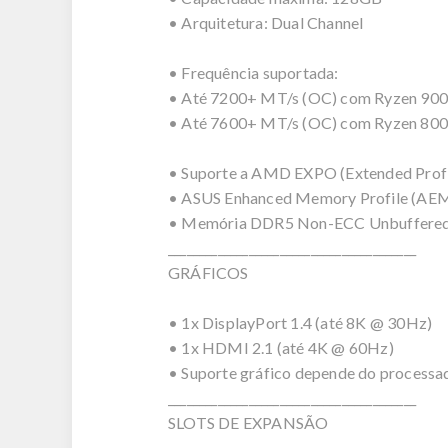
• Arquitetura: Dual Channel
• Frequência suportada:
• Até 7200+ MT/s (OC) com Ryzen 900
• Até 7600+ MT/s (OC) com Ryzen 80
• Suporte a AMD EXPO (Extended Profi
• ASUS Enhanced Memory Profile (AE
• Memória DDR5 Non-ECC Unbuffered 
________________________________________
GRÁFICOS
• 1x DisplayPort 1.4 (até 8K @ 30Hz)
• 1x HDMI 2.1 (até 4K @ 60Hz)
• Suporte gráfico depende do processad
________________________________________
SLOTS DE EXPANSÃO