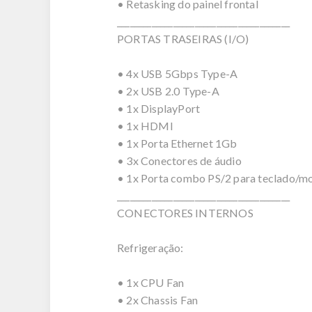
• Retasking do painel frontal
________________________________________
PORTAS TRASEIRAS (I/O)
• 4x USB 5Gbps Type-A
• 2x USB 2.0 Type-A
• 1x DisplayPort
• 1x HDMI
• 1x Porta Ethernet 1Gb
• 3x Conectores de áudio
• 1x Porta combo PS/2 para teclado/m
________________________________________
CONECTORES INTERNOS
Refrigeração:
• 1x CPU Fan
• 2x Chassis Fan