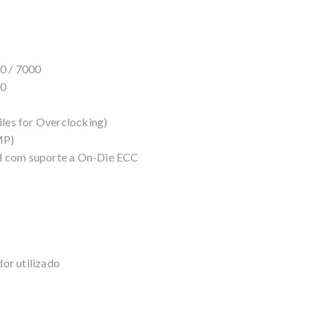
0 / 7000
00
les for Overclocking)
MP)
com suporte a On-Die ECC
or utilizado