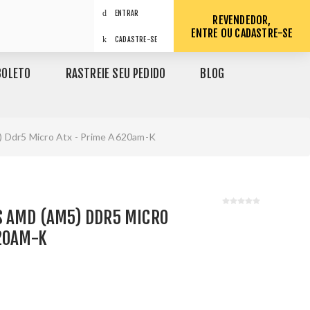
ENTRAR
REVENDEDOR,
ENTRE OU CADASTRE-SE
CADASTRE-SE
BOLETO
RASTREIE SEU PEDIDO
BLOG
 Ddr5 Micro Atx - Prime A620am-K
S AMD (AM5) DDR5 MICRO
620AM-K
1