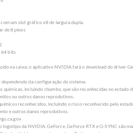
om um slot gráfico x8 de largura dupla.
r de 8 pinos
2
 64 bits
cluído na caixa; o aplicativo NVIDIA fará o download do driver G
ar dependendo da configuração do sistema.
 químicas, incluindo chumbo, que são reconhecidas no estado d
nitos ou outros danos reprodutivos.
ímicos reconhecidos, incluindo o risco reconhecido pelo estado
ento e outros danos reprodutivos.
ngs.ca.gov
 logotipo da NVIDIA, GeForce, GeForce RTX e G-SYNC são mar