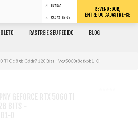
ENTRAR
REVENDEDOR,
ENTRE OU CADASTRE-SE
CADASTRE-SE
BOLETO
RASTREIE SEU PEDIDO
BLOG
60 Ti Oc 8gb Gddr7 128 Bits - Vcg5060t8dfxpb1-O
 PNY GEFORCE RTX 5060 TI
28 BITS -
B1-O
1