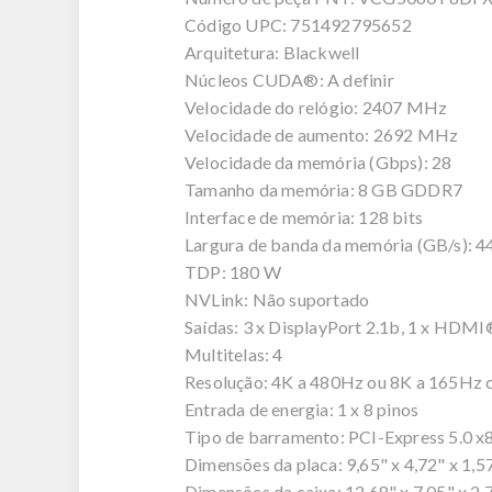
Código UPC: 751492795652
Arquitetura: Blackwell
Núcleos CUDA®: A definir
Velocidade do relógio: 2407 MHz
Velocidade de aumento: 2692 MHz
Velocidade da memória (Gbps): 28
Tamanho da memória: 8 GB GDDR7
Interface de memória: 128 bits
Largura de banda da memória (GB/s): 4
TDP: 180 W
NVLink: Não suportado
Saídas: 3 x DisplayPort 2.1b, 1 x HDMI
Multitelas: 4
Resolução: 4K a 480Hz ou 8K a 165Hz
Entrada de energia: 1 x 8 pinos
Tipo de barramento: PCI-Express 5.0 x
Dimensões da placa: 9,65" x 4,72" x 1,57
Dimensões da caixa: 12,68" x 7,05" x 2,