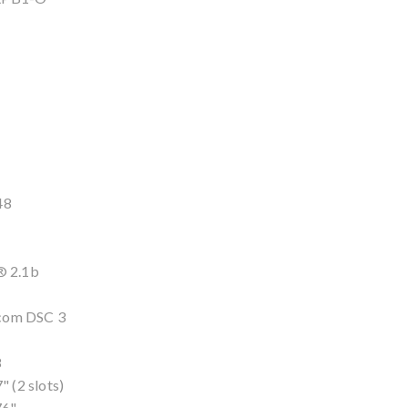
48
® 2.1b
 com DSC 3
8
" (2 slots)
76"