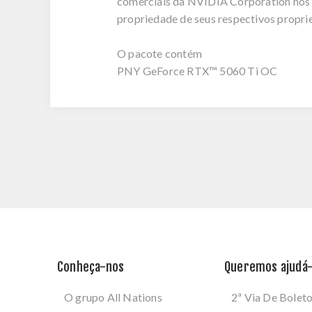
comerciais da NVIDIA Corporation nos E
propriedade de seus respectivos proprie
O pacote contém
PNY GeForce RTX™ 5060 Ti OC
Conheça-nos
Queremos ajudá-
O grupo All Nations
2ª Via De Bolet