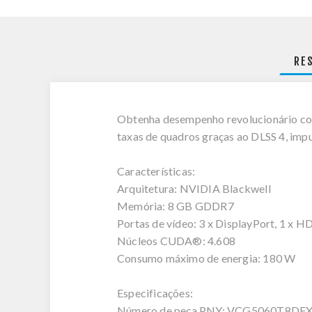
RE
Obtenha desempenho revolucionário co
taxas de quadros graças ao DLSS 4, impu
Características:
Arquitetura: NVIDIA Blackwell
Memória: 8 GB GDDR7
Portas de vídeo: 3 x DisplayPort, 1 x
Núcleos CUDA®: 4.608
Consumo máximo de energia: 180 W
Especificações:
Número de peça PNY: VCG5060T8DF