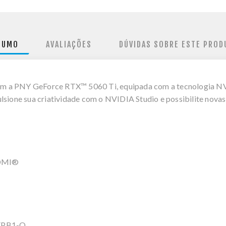
SUMO
AVALIAÇÕES
DÚVIDAS SOBRE ESTE PROD
m a PNY GeForce RTX™ 5060 Ti, equipada com a tecnologia NV
lsione sua criatividade com o NVIDIA Studio e possibilite novas
 HDMI®
XPB1-O