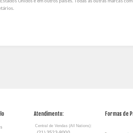
stados Unidos e em outros países. Todas as outras marcas comer
tários.
lo
Atendimento:
Formas de 
Central de Vendas (All Nations):
os
ﾠ
(21) 3523-8000