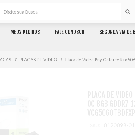
MEUS PEDIDOS
FALE CONOSCO
SEGUNDA VIA DE 
LACAS
/
PLACAS DE VÍDEO
/
Placa de Video Pny Geforce Rtx 50
PLACA DE VIDEO
OC 8GB GDDR7 1
VCG5060T8DFXP
0120098-0
SKU: