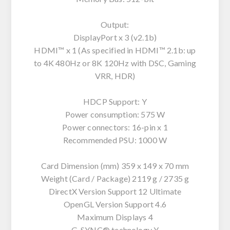
Output:
DisplayPort x 3 (v2.1b)
HDMI™ x 1 (As specified in HDMI™ 2.1b: up
to 4K 480Hz or 8K 120Hz with DSC, Gaming
VRR, HDR)
HDCP Support: Y
Power consumption: 575 W
Power connectors: 16-pin x 1
Recommended PSU: 1000 W
Card Dimension (mm) 359 x 149 x 70 mm
Weight (Card / Package) 2119 g / 2735 g
DirectX Version Support 12 Ultimate
OpenGL Version Support 4.6
Maximum Displays 4
G-SYNC® technology Y