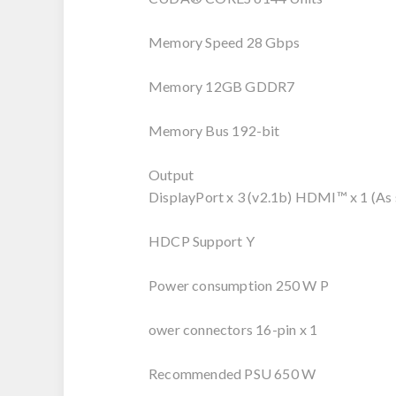
Memory Speed 28 Gbps
Memory 12GB GDDR7
Memory Bus 192-bit
Output
DisplayPort x 3 (v2.1b) HDMI™ x 1 (A
HDCP Support Y
Power consumption 250 W P
ower connectors 16-pin x 1
Recommended PSU 650 W