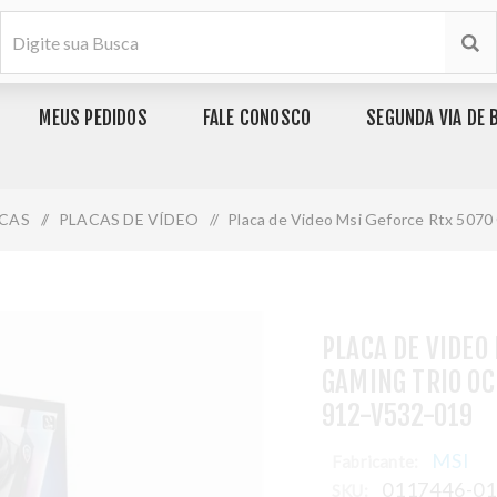
MEUS PEDIDOS
FALE CONOSCO
SEGUNDA VIA DE 
CAS
/
PLACAS DE VÍDEO
/
Placa de Video Msi Geforce Rtx 507
PLACA DE VIDEO
GAMING TRIO OC
912-V532-019
MSI
Fabricante:
0117446-0
SKU: