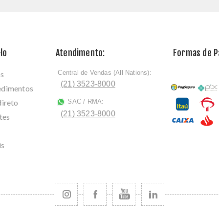
lo
Atendimento:
Formas de 
Central de Vendas (All Nations):
os
ﾠ
(21) 3523-8000
cedimentos
direto
SAC / RMA:
ﾠ
(21) 3523-8000
tes
is