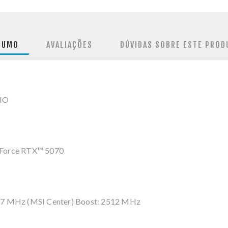
SUMO
AVALIAÇÕES
DÚVIDAS SOBRE ESTE PROD
IO
eForce RTX™ 5070
27 MHz (MSI Center) Boost: 2512 MHz