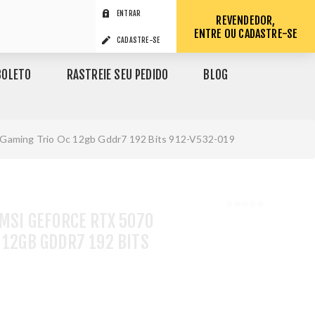
ENTRAR
REVENDEDOR,
ENTRE OU CADASTRE-SE
CADASTRE-SE
BOLETO
RASTREIE SEU PEDIDO
BLOG
0 Gaming Trio Oc 12gb Gddr7 192 Bits 912-V532-019
 MSI GEFORCE RTX 5070
 12GB GDDR7 192 BITS
1