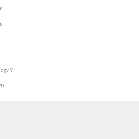
mm
 g
logy Y
20