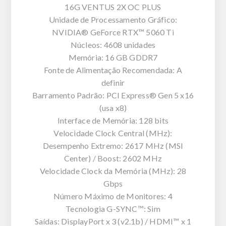
16G VENTUS 2X OC PLUS
Unidade de Processamento Gráfico:
NVIDIA® GeForce RTX™ 5060 Ti
Núcleos: 4608 unidades
Memória: 16 GB GDDR7
Fonte de Alimentação Recomendada: A
definir
Barramento Padrão: PCI Express® Gen 5 x16
(usa x8)
Interface de Memória: 128 bits
Velocidade Clock Central (MHz):
Desempenho Extremo: 2617 MHz (MSI
Center) / Boost: 2602 MHz
Velocidade Clock da Memória (MHz): 28
Gbps
Número Máximo de Monitores: 4
Tecnologia G-SYNC™: Sim
Saídas: DisplayPort x 3 (v2.1b) / HDMI™ x 1