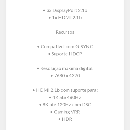
• 3x DisplayPort 2.1b
• 1x HDMI 2.1b
Recursos
• Compatível com G-SYNC
• Suporte HDCP
• Resolução máxima digital:
• 7680 x 4320
• HDMI 2.1b com suporte para:
• 4K até 480Hz
• 8K até 120Hz com DSC
• Gaming VRR
• HDR