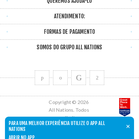
QUEREMOS AJUDÁ-LO
ATENDIMENTO:
FORMAS DE PAGAMENTO
SOMOS DO GRUPO ALL NATIONS
Copyright © 2026
All Nations. Todos
os direitos
PARA UMA MELHOR EXPERIÊNCIA UTILIZE O APP ALL
reservados.
✕
NATIONS
Powered by
nopCommerce
ABRIR NO APP