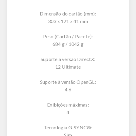
Dimensão do cartão (mm):
303 x 121 x 41 mm
Peso (Cartão / Pacote):
684 g / 1042 g
Suporte à versão DirectX:
12 Ultimate
Suporte à versão OpenGL:
4.6
Exibições máximas:
4
Tecnologia G-SYNC®:
Sim