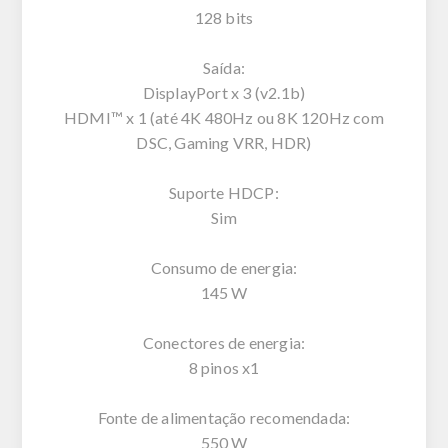
128 bits
Saída:
DisplayPort x 3 (v2.1b)
HDMI™ x 1 (até 4K 480Hz ou 8K 120Hz com
DSC, Gaming VRR, HDR)
Suporte HDCP:
Sim
Consumo de energia:
145 W
Conectores de energia:
8 pinos x1
Fonte de alimentação recomendada:
550 W