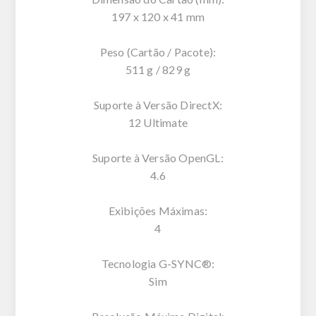
197 x 120 x 41 mm
Peso (Cartão / Pacote):
511 g / 829 g
Suporte à Versão DirectX:
12 Ultimate
Suporte à Versão OpenGL:
4.6
Exibições Máximas:
4
Tecnologia G-SYNC®:
Sim