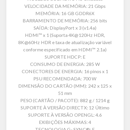
VELOCIDADE DA MEMÓRIA: 21 Gbps
MEMÓRIA: 16 GB GDDR6X
BARRAMENTO DE MEMÓRIA: 256 bits
SAÍDA: DisplayPort x 3 (v1.4a)
HDMI™ x 1 (Suporta 4K@120Hz HDR,
8K@60Hz HDR e taxa de atualização variável
conforme especificado em HDMI™ 2.1a)
SUPORTE HDCP: E
CONSUMO DE ENERGIA: 285 W
CONECTORES DE ENERGIA: 16 pinos x 1
PSU RECOMENDADA: 700 W
DIMENSÃO DO CARTÃO (MM): 242 x 125 x
51 mm
PESO (CARTÃO / PACOTE): 882 g / 1214 g
SUPORTE À VERSÃO DIRECTX: 12 Último
SUPORTE À VERSÃO OPENGL: 4.6
EXIBIÇÕES MÁXIMAS: 4
TECNOLOGIA G- SYNC®: E