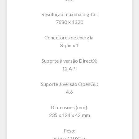
Resolução máxima digital:
7680 x 4320
Conectores de energia:
8-pin x 1
Suporte à versão DirectX:
12 API
Suporte à versão OpenGL:
4.6
Dimensões (mm):
235 x 124 x 42 mm
Peso:
675 g / 1030 g