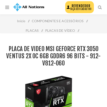
REVENDEDOR
FAÇA SEU CADASTRO
Início
/
COMPONENTES E ACESSÓRIOS
/
PLACAS
/
PLACAS DE VÍDEO
/
Placa de Video Msi Geforce Rtx 3050 Ventus 2x Oc 6gb
PLACA DE VIDEO MSI GEFORCE RTX 3050
Gddr6 96 Bits - 912-V812-060
VENTUS 2X OC 6GB GDDR6 96 BITS - 912-
V812-060