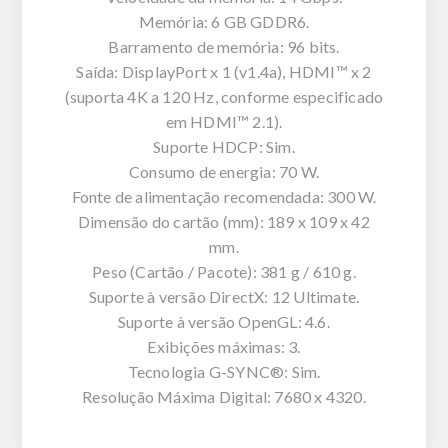
Memória: 6 GB GDDR6.
Barramento de memória: 96 bits.
Saída: DisplayPort x 1 (v1.4a), HDMI™ x 2
(suporta 4K a 120 Hz, conforme especificado
em HDMI™ 2.1).
Suporte HDCP: Sim.
Consumo de energia: 70 W.
Fonte de alimentação recomendada: 300 W.
Dimensão do cartão (mm): 189 x 109 x 42
mm.
Peso (Cartão / Pacote): 381 g / 610 g.
Suporte à versão DirectX: 12 Ultimate.
Suporte à versão OpenGL: 4.6.
Exibições máximas: 3.
Tecnologia G-SYNC®: Sim.
Resolução Máxima Digital: 7680 x 4320.