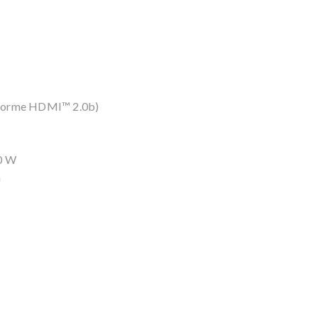
nforme HDMI™ 2.0b)
0 W
m