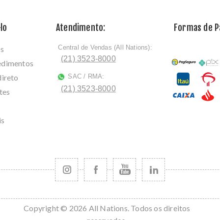
lo
Atendimento:
Formas de 
Central de Vendas (All Nations):
os
ﾠ
(21) 3523-8000
cedimentos
direto
SAC / RMA:
ﾠ
(21) 3523-8000
tes
is
Copyright © 2026 All Nations. Todos os direitos