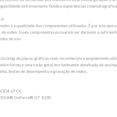
bilidade extremamente fluida e experiências cinematográfica
 4
enho é a qualidade dos componentes utilizados. É por isso que
de vídeo. Esses componentes provaram ser duráveis o suficient
odos de uso.
rclocking de placas gráficas mais reconhecido e amplamente uti
ambém fornece uma visão geral incrivelmente detalhada do seu har
inha, testes de desempenho e gravação de vídeo.
 4GD4 LP OC
NVIDIA® GeForce® GT 1030