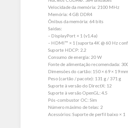
Velocidade da memória: 2100 MHz
Memória: 4 GB DDR4
Ônibus da memória: 64 bits
Saídas:
– DisplayPort × 1 (v1.4a)
– HDMI™ × 1 (suporta 4K @ 60 Hz co
Suporte HDCP: 2.2
Consumo de energia: 20 W
Fonte de alimentação recomendada: 30
Dimensões do cartão: 150 × 69 × 19 m
Peso (cartão / pacote): 131 g / 371 g
Suporte à versão do DirectX: 12
Suporte à versão OpenGL: 4.5
Pós-combustor OC: Sim
Número máximo de telas: 2
Acessórios: Suporte de perfil baixo × 1