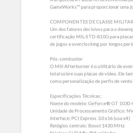
GameWorks™ para proporcionar uma joga
COMPONENTES DE CLASSE MILITAR
Um dos fatores decisivos para o desemp
certificação MIL-STD-810G para placas 
de jogos e overclocking por longos perí
Pós-combustor
O MSI Afterburner é o utilitário de ove
total sobre suas placas de vídeo. Ele t
como personalização de perfis de vento
Especificações Técnicas:
Nome do modelo: GeForce® GT 1030
Unidade de Processamento Gráfico: 
Interface: PCI Express 3.0 x16 (usa x4)
Relógios centrais: Boost 1430 MHz
Núcleos CUDA®: 384 unidades