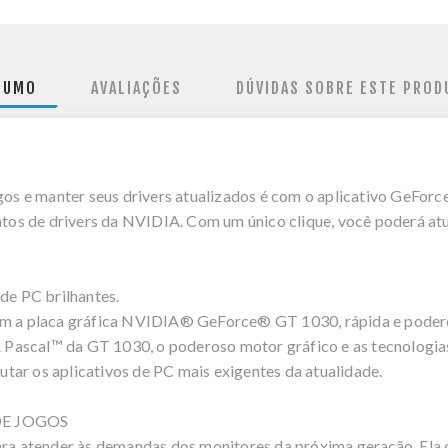
SUMO
AVALIAÇÕES
DÚVIDAS SOBRE ESTE PROD
gos e manter seus drivers atualizados é com o aplicativo GeForce
s de drivers da NVIDIA. Com um único clique, você poderá atual
 de PC brilhantes.
com a placa gráfica NVIDIA® GeForce® GT 1030, rápida e podero
Pascal™ da GT 1030, o poderoso motor gráfico e as tecnologias
tar os aplicativos de PC mais exigentes da atualidade.
DE JOGOS
para atender às demandas dos monitores da próxima geração. El