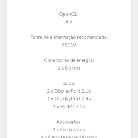
OpenGL:
4.6
Fonte de alimentação recomendada:
550 W
Conectores de energia:
1 x 8 pinos
Saída:
2 x DisplayPort 2.1b
1 x DisplayPort 1.4a
1 x HDMI 2.1b
Acessórios:
1 x Guia rápido
1 x Suporte de perfil baixo