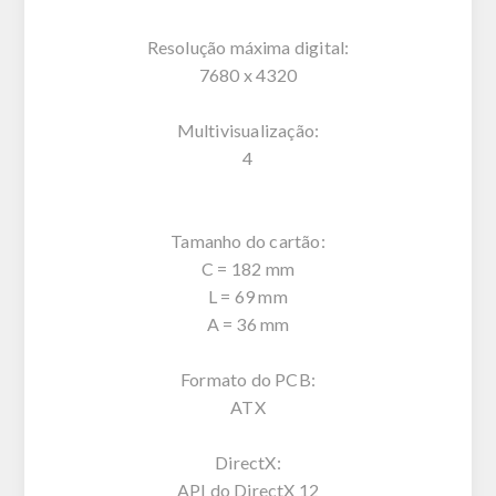
Resolução máxima digital:
7680 x 4320
Multivisualização:
4
Tamanho do cartão:
C = 182 mm
L = 69 mm
A = 36 mm
Formato do PCB:
ATX
DirectX:
API do DirectX 12