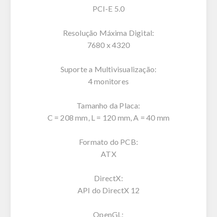
PCI-E 5.0
Resolução Máxima Digital:
7680 x 4320
Suporte a Multivisualização:
4 monitores
Tamanho da Placa:
C = 208 mm, L = 120 mm, A = 40 mm
Formato do PCB:
ATX
DirectX:
API do DirectX 12
OpenGL: