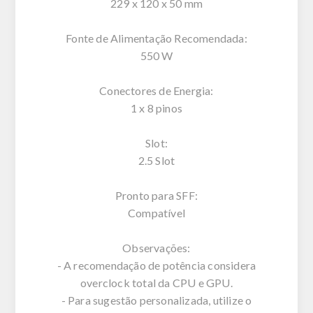
229 x 120 x 50 mm
Fonte de Alimentação Recomendada:
550 W
Conectores de Energia:
1 x 8 pinos
Slot:
2.5 Slot
Pronto para SFF:
Compatível
Observações:
- A recomendação de potência considera
overclock total da CPU e GPU.
- Para sugestão personalizada, utilize o