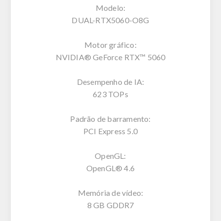
Modelo:
DUAL-RTX5060-O8G
Motor gráfico:
NVIDIA® GeForce RTX™ 5060
Desempenho de IA:
623 TOPs
Padrão de barramento:
PCI Express 5.0
OpenGL:
OpenGL® 4.6
Memória de vídeo:
8 GB GDDR7