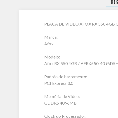
RE
PLACA DE VIDEO AFOX RX 550 4GB 
Marca:
Afox
Modelo:
Afox RX 550 4GB / AFRX550-4096D5
Padrão de barramento:
PCI Express 3.0
Memória de Vídeo:
GDDR5 4096MB
Clock do Processador: