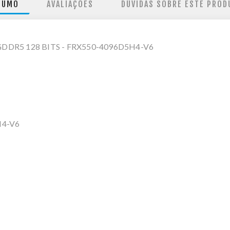
SUMO
AVALIAÇÕES
DÚVIDAS SOBRE ESTE PROD
GDDR5 128 BITS - FRX550-4096D5H4-V6
H4-V6