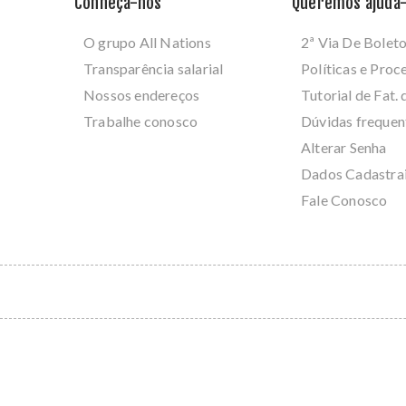
Conheça-nos
Queremos ajudá-
O grupo All Nations
2ª Via De Bolet
Transparência salarial
Políticas e Pro
Nossos endereços
Tutorial de Fat. 
Trabalhe conosco
Dúvidas frequen
Alterar Senha
Dados Cadastra
Fale Conosco