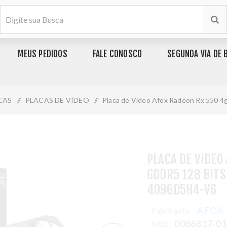
MEUS PEDIDOS
FALE CONOSCO
SEGUNDA VIA DE 
CAS
/
PLACAS DE VÍDEO
/
Placa de Video Afox Radeon Rx 550 4
PLACA DE VIDEO
GDDR5 128 BITS
4096D5H4-V6
AFOX
Fabricante:
0086817-0
SKU: