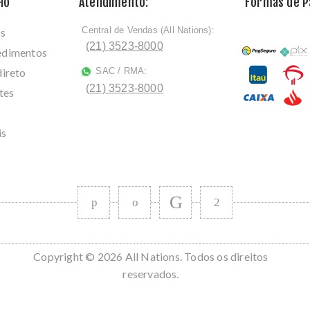
lo
Atendimento:
Formas de 
Central de Vendas (All Nations):
os
ﾠ
(21) 3523-8000
cedimentos
direto
SAC / RMA:
ﾠ
(21) 3523-8000
tes
is
Copyright © 2026 All Nations. Todos os direitos
reservados.