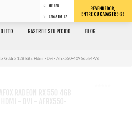
ENTRAR
REVENDEDOR,
ENTRE OU CADASTRE-SE
CADASTRE-SE
BOLETO
RASTREIE SEU PEDIDO
BLOG
gb Gddr5 128 Bits Hdmi - Dvi - Afrx550-4096d5h4-V6
 AFOX RADEON RX 550 4GB
 HDMI - DVI - AFRX550-
1