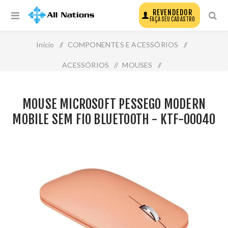
REVENDEDOR
FAÇA SEU CADASTRO
Início
/
COMPONENTES E ACESSÓRIOS
/
ACESSÓRIOS
/
MOUSES
/
Mouse Microsoft Pessego Modern Mobile sem Fio
MOUSE MICROSOFT PESSEGO MODERN
Bluetooth - Ktf-00040
MOBILE SEM FIO BLUETOOTH - KTF-00040