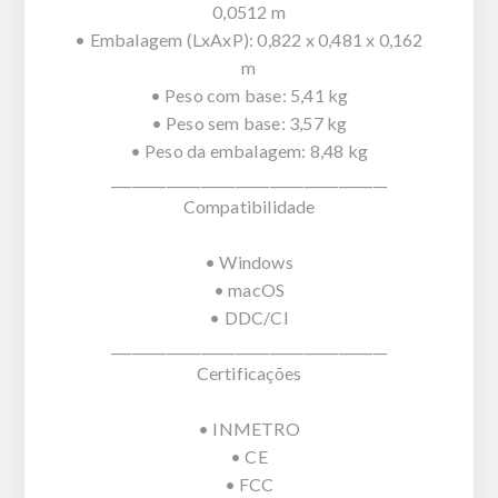
0,0512 m
• Embalagem (LxAxP): 0,822 x 0,481 x 0,162
m
• Peso com base: 5,41 kg
• Peso sem base: 3,57 kg
• Peso da embalagem: 8,48 kg
________________________________________
Compatibilidade
• Windows
• macOS
• DDC/CI
________________________________________
Certificações
• INMETRO
• CE
• FCC