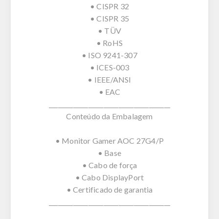
• CISPR 32
• CISPR 35
• TÜV
• RoHS
• ISO 9241-307
• ICES-003
• IEEE/ANSI
• EAC
________________________________________
Conteúdo da Embalagem
• Monitor Gamer AOC 27G4/P
• Base
• Cabo de força
• Cabo DisplayPort
• Certificado de garantia
________________________________________