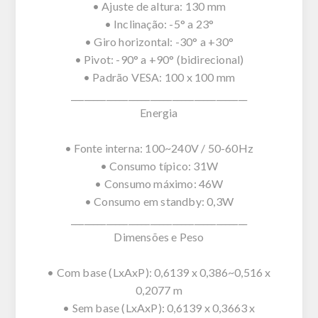
• Ajuste de altura: 130 mm
• Inclinação: -5° a 23°
• Giro horizontal: -30° a +30°
• Pivot: -90° a +90° (bidirecional)
• Padrão VESA: 100 x 100 mm
________________________________________
Energia
• Fonte interna: 100~240V / 50-60Hz
• Consumo típico: 31W
• Consumo máximo: 46W
• Consumo em standby: 0,3W
________________________________________
Dimensões e Peso
• Com base (LxAxP): 0,6139 x 0,386~0,516 x
0,2077 m
• Sem base (LxAxP): 0,6139 x 0,3663 x