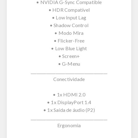
• NVIDIA G-Sync Compatible
• HDR Compatível
• Low Input Lag
• Shadow Control
• Modo Mira
• Flicker-Free
• Low Blue Light
• Screen+
• G-Menu
________________________________________
Conectividade
• 1x HDMI 2.0
• 1x DisplayPort 1.4
• 1x Saída de áudio (P2)
________________________________________
Ergonomia