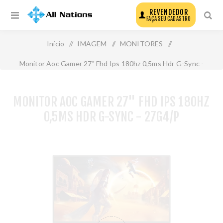
REVENDEDOR
FAÇA SEU CADASTRO
Início
/
IMAGEM
/
MONITORES
/
Monitor Aoc Gamer 27" Fhd Ips 180hz 0,5ms Hdr G-Sync -
27g4/P
MONITOR AOC GAMER 27" FHD IPS 180HZ
0,5MS HDR G-SYNC - 27G4/P