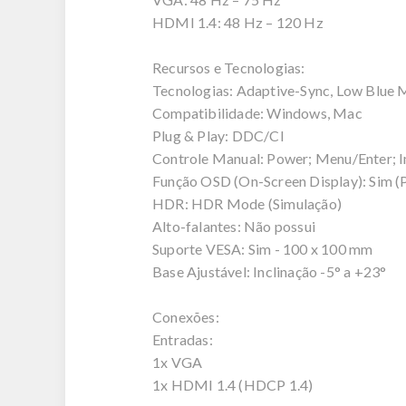
HDMI 1.4: 48 Hz – 120 Hz
Recursos e Tecnologias:
Tecnologias: Adaptive-Sync, Low Blue M
Compatibilidade: Windows, Mac
Plug & Play: DDC/CI
Controle Manual: Power; Menu/Enter; Im
Função OSD (On-Screen Display): Sim (P
HDR: HDR Mode (Simulação)
Alto-falantes: Não possui
Suporte VESA: Sim - 100 x 100 mm
Base Ajustável: Inclinação -5° a +23°
Conexões:
Entradas:
1x VGA
1x HDMI 1.4 (HDCP 1.4)