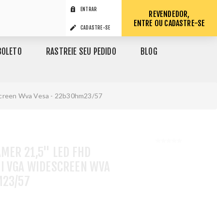
ENTRAR
REVENDEDOR,
ENTRE OU CADASTRE-SE
CADASTRE-SE
BOLETO
RASTREIE SEU PEDIDO
BLOG
screen Wva Vesa - 22b30hm23/57
MER 21,5" LED FHD
I VGA WIDESCREEN WVA
M23/57
1