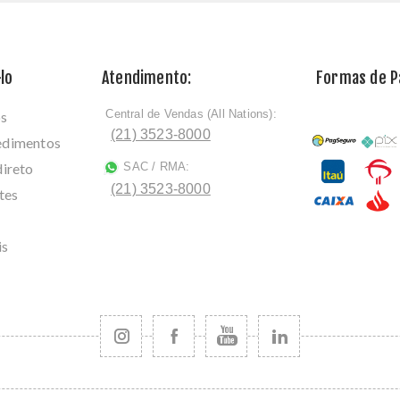
lo
Atendimento:
Formas de 
Central de Vendas (All Nations):
os
ﾠ
(21) 3523-8000
cedimentos
direto
SAC / RMA:
ﾠ
(21) 3523-8000
tes
is