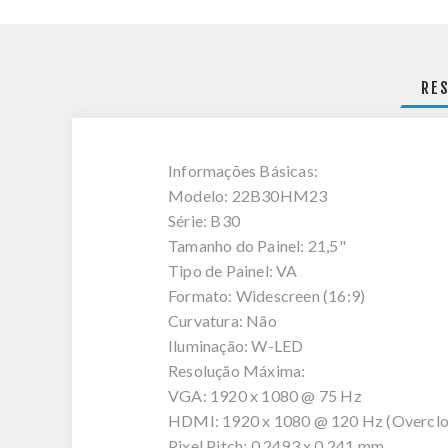
RE
Informações Básicas:
Modelo: 22B30HM23
Série: B30
Tamanho do Painel: 21,5"
Tipo de Painel: VA
Formato: Widescreen (16:9)
Curvatura: Não
Iluminação: W-LED
Resolução Máxima:
VGA: 1920 x 1080 @ 75 Hz
HDMI: 1920 x 1080 @ 120 Hz (Overclo
Pixel Pitch: 0,2493 x 0,241 mm