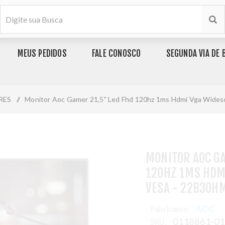
MEUS PEDIDOS
FALE CONOSCO
SEGUNDA VIA DE 
RES
/
Monitor Aoc Gamer 21,5" Led Fhd 120hz 1ms Hdmi Vga Wide
MONITOR AOC GA
120HZ 1MS HDM
VESA - 22B30H
AOC
Fabricante:
0118861-0
SKU: