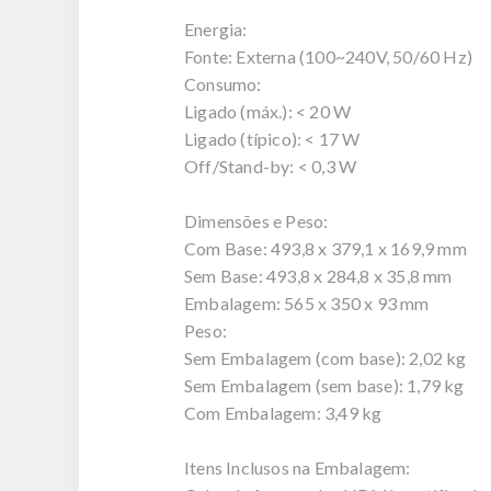
Energia:
Fonte: Externa (100~240V, 50/60 Hz)
Consumo:
Ligado (máx.): < 20 W
Ligado (típico): < 17 W
Off/Stand-by: < 0,3 W
Dimensões e Peso:
Com Base: 493,8 x 379,1 x 169,9 mm
Sem Base: 493,8 x 284,8 x 35,8 mm
Embalagem: 565 x 350 x 93 mm
Peso:
Sem Embalagem (com base): 2,02 kg
Sem Embalagem (sem base): 1,79 kg
Com Embalagem: 3,49 kg
Itens Inclusos na Embalagem: