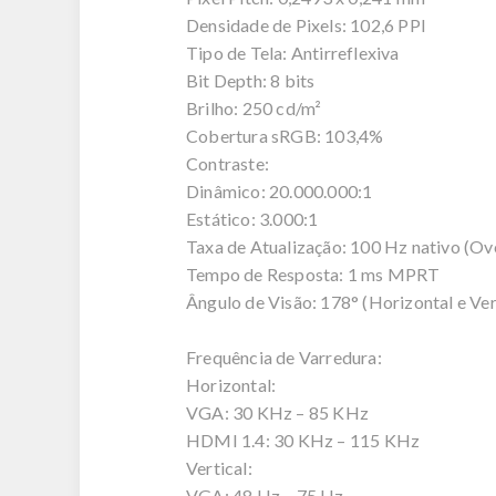
Densidade de Pixels: 102,6 PPI
Tipo de Tela: Antirreflexiva
Bit Depth: 8 bits
Brilho: 250 cd/m²
Cobertura sRGB: 103,4%
Contraste:
Dinâmico: 20.000.000:1
Estático: 3.000:1
Taxa de Atualização: 100 Hz nativo (Ov
Tempo de Resposta: 1 ms MPRT
Ângulo de Visão: 178° (Horizontal e Ver
Frequência de Varredura:
Horizontal:
VGA: 30 KHz – 85 KHz
HDMI 1.4: 30 KHz – 115 KHz
Vertical:
VGA: 48 Hz – 75 Hz