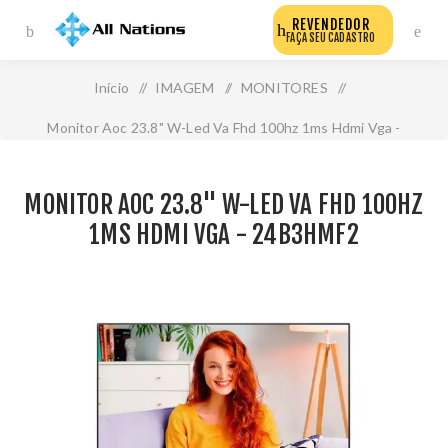
REVENDEDOR
FAÇA SEU CADASTRO
Início
/
IMAGEM
/
MONITORES
/
Monitor Aoc 23.8" W-Led Va Fhd 100hz 1ms Hdmi Vga -
24b3hmf2
MONITOR AOC 23.8" W-LED VA FHD 100HZ
1MS HDMI VGA - 24B3HMF2