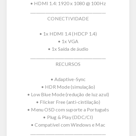
• HDMI 1.4: 1920 x 1080 @ 100Hz
________________________________________
CONECTIVIDADE
• 1x HDMI 1.4 (HDCP 1.4)
• 1x VGA
• 1x Saída de áudio
________________________________________
RECURSOS
• Adaptive-Sync
• HDR Mode (simulação)
• Low Blue Mode (redução de luz azul)
• Flicker Free (anti-cintilação)
• Menu OSD com suporte a Português
• Plug & Play (DDC/CI)
• Compatível com Windows e Mac
________________________________________