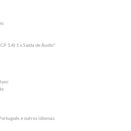
es
P 1.4) 1 x Saída de Áudio"
-Sync
de
Português e outros idiomas