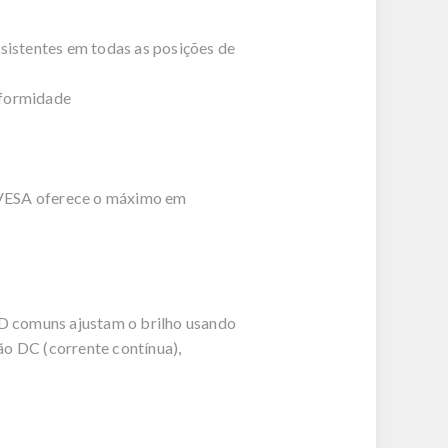
istentes em todas as posições de
iformidade
e VESA oferece o máximo em
LED comuns ajustam o brilho usando
ão DC (corrente contínua),