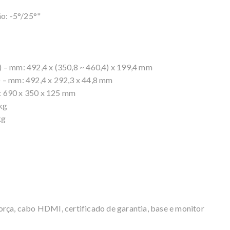
ão: -5°/25°"
 – mm: 492,4 x (350,8 ~ 460,4) x 199,4 mm
 – mm: 492,4 x 292,3 x 44,8 mm
: 690 x 350 x 125 mm
kg
kg
orça, cabo HDMI, certificado de garantia, base e monitor