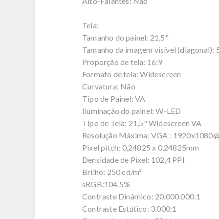
Alto-Falantes: Não
Tela:
Tamanho do painel: 21,5"
Tamanho da imagem visível (diagonal): 
Proporção de tela: 16:9
Formato de tela: Widescreen
Curvatura: Não
Tipo de Painel: VA
Iluminação do painel: W-LED
Tipo de Tela: 21,5" Widescreen VA
Resolução Máxima: VGA : 1920x108
Pixel pitch: 0,24825 x 0,24825mm
Densidade de Pixel: 102,4 PPI
Brilho: 250 cd/m²
sRGB:104,5%
Contraste Dinâmico: 20.000.000:1
Contraste Estático: 3.000:1