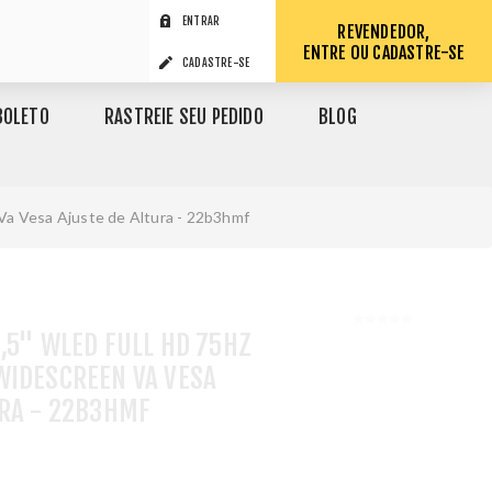
ENTRAR
REVENDEDOR,
ENTRE OU CADASTRE-SE
CADASTRE-SE
BOLETO
RASTREIE SEU PEDIDO
BLOG
Va Vesa Ajuste de Altura - 22b3hmf
,5" WLED FULL HD 75HZ
WIDESCREEN VA VESA
URA - 22B3HMF
1