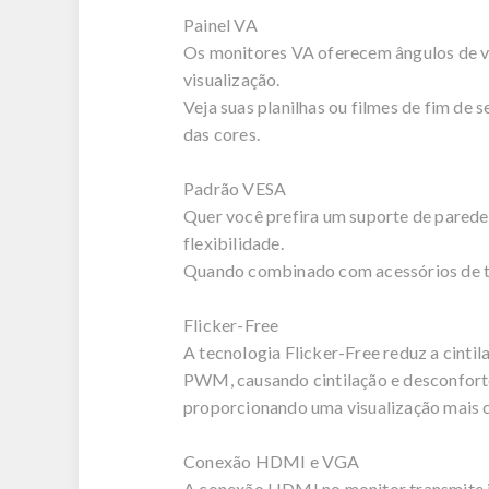
Painel VA
Os monitores VA oferecem ângulos de vi
visualização.
Veja suas planilhas ou filmes de fim d
das cores.
Padrão VESA
Quer você prefira um suporte de pared
flexibilidade.
Quando combinado com acessórios de ter
Flicker-Free
A tecnologia Flicker-Free reduz a cinti
PWM, causando cintilação e desconforto 
proporcionando uma visualização mais co
Conexão HDMI e VGA
A conexão HDMI no monitor transmite i