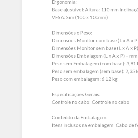
Ergonomia:
Base ajustável: Altura: 110 mm Inclinaç
VESA: Sim (100 x 100mm)
Dimensões e Peso:
Dimensões Monitor com base (L x A x P)
Dimensões Monitor sem base (L x A x P)
Dimensões Embalagem (L x A x P) – mm
Peso sem Embalagem (com base): 3,91 
Peso sem embalagem (sem base): 2,35 
Peso com embalagem: 6,12 kg
Especificações Gerais:
Controle no cabo: Controle no cabo
Conteúdo da Embalagem:
Itens inclusos na embalagem: Cabo de f