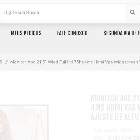
MEUS PEDIDOS
FALE CONOSCO
SEGUNDA VIA DE 
S
/
Monitor Aoc 21,5" Wled Full Hd 75hz 4ms Hdmi Vga Widescreen 
MONITOR AOC 21
4MS HDMI VGA 
AJUSTE DE ALT
AOC
Fabricante:
0116174-0
SKU: