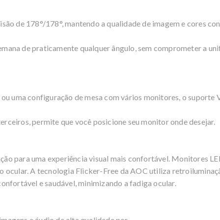
são de 178°/178°, mantendo a qualidade de imagem e cores cons
e semana de praticamente qualquer ângulo, sem comprometer a un
e ou uma configuração de mesa com vários monitores, o suport
ceiros, permite que você posicione seu monitor onde desejar.
lação para uma experiência visual mais confortável. Monitores 
ocular. A tecnologia Flicker-Free da AOC utiliza retroiluminaç
nfortável e saudável, minimizando a fadiga ocular.
magens e áudio de alta qualidade por