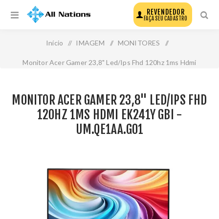
REVENDEDOR
FAÇA SEU CADASTRO
Início
/
IMAGEM
/
MONITORES
/
Monitor Acer Gamer 23,8" Led/Ips Fhd 120hz 1ms Hdmi
Ek241y Gbi - Um.Qe1aa.G01
MONITOR ACER GAMER 23,8" LED/IPS FHD
120HZ 1MS HDMI EK241Y GBI -
UM.QE1AA.G01