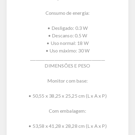
Consumo de energia:
• Desligado: 0.3 W
• Descanso: 0.5 W
• Uso normal: 18 W
• Uso máximo: 30 W
________________________________________
DIMENSÕES E PESO
Monitor com base:
• 50,55 x 38,25 x 25,25 cm (L x A x P)
Com embalagem:
• 53,58 x 41,28 x 28,28 cm (L x A x P)