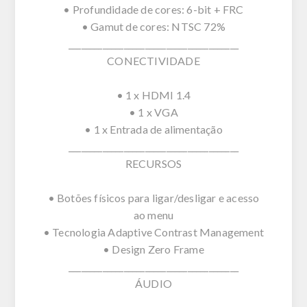
• Profundidade de cores: 6-bit + FRC
• Gamut de cores: NTSC 72%
________________________________________
CONECTIVIDADE
• 1 x HDMI 1.4
• 1 x VGA
• 1 x Entrada de alimentação
________________________________________
RECURSOS
• Botões físicos para ligar/desligar e acesso
ao menu
• Tecnologia Adaptive Contrast Management
• Design Zero Frame
________________________________________
ÁUDIO