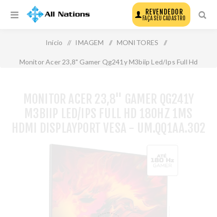
REVENDEDOR
FAÇA SEU CADASTRO
Início
/
IMAGEM
/
MONITORES
/
Monitor Acer 23,8" Gamer Qg241y M3biip Led/Ips Full Hd
180hz 1ms Hdmi Displayport Vesa - Um.Qq1aa.302
MONITOR ACER 23,8" GAMER QG241Y
M3BIIP LED/IPS FULL HD 180HZ 1MS
HDMI DISPLAYPORT VESA - UM.QQ1AA.302