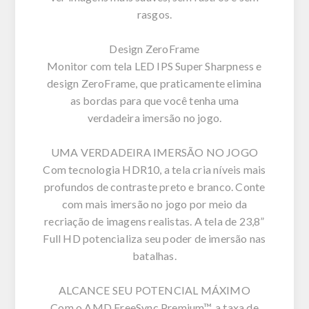
rasgos.
Design ZeroFrame
Monitor com tela LED IPS Super Sharpness e
design ZeroFrame, que praticamente elimina
as bordas para que você tenha uma
verdadeira imersão no jogo.
UMA VERDADEIRA IMERSÃO NO JOGO
Com tecnologia HDR10, a tela cria níveis mais
profundos de contraste preto e branco. Conte
com mais imersão no jogo por meio da
recriação de imagens realistas. A tela de 23,8”
Full HD potencializa seu poder de imersão nas
batalhas.
ALCANCE SEU POTENCIAL MÁXIMO
Com o AMD FreeSync Premium™, a taxa de