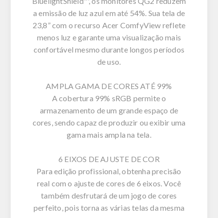
BluelightShield™, os monitores QG2 reduzem
a emissão de luz azul em até 54%. Sua tela de
23,8” com o recurso Acer ComfyView reflete
menos luz e garante uma visualização mais
confortável mesmo durante longos períodos
de uso.
AMPLA GAMA DE CORES ATÉ 99%
A cobertura 99% sRGB permite o
armazenamento de um grande espaço de
cores, sendo capaz de produzir ou exibir uma
gama mais ampla na tela.
6 EIXOS DE AJUSTE DE COR
Para edição profissional, obtenha precisão
real com o ajuste de cores de 6 eixos. Você
também desfrutará de um jogo de cores
perfeito, pois torna as várias telas da mesma