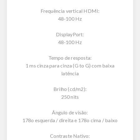
Frequência vertical HDMI:
48-100 Hz
DisplayPort:
48-100 Hz
Tempo de resposta:
1 ms cinza para cinza (G to G) com baixa
latência
Brilho (cd/m2):
250 nits
Ângulo de visão:
178o esquerda / direita e 178o cima / baixo
Contraste Nativo: