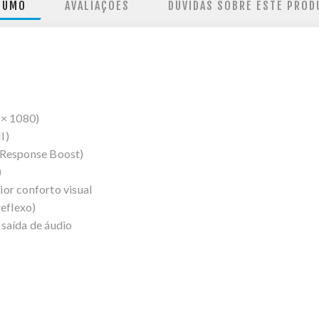
SUMO
AVALIAÇÕES
DÚVIDAS SOBRE ESTE PROD
”
 × 1080)
I)
 Response Boost)
)
or conforto visual
reflexo)
saída de áudio