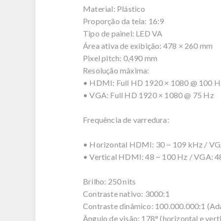
Material: Plástico
Proporção da tela: 16:9
Tipo de painel: LED VA
Área ativa de exibição: 478 × 260 mm
Pixel pitch: 0,490 mm
Resolução máxima:
• HDMI: Full HD 1920 × 1080 @ 100 H
• VGA: Full HD 1920 × 1080 @ 75 Hz
Frequência de varredura:
• Horizontal HDMI: 30 ~ 109 kHz / VG
• Vertical HDMI: 48 ~ 100 Hz / VGA: 4
Brilho: 250 nits
Contraste nativo: 3000:1
Contraste dinâmico: 100.000.000:1 (A
Ângulo de visão: 178° (horizontal e verti