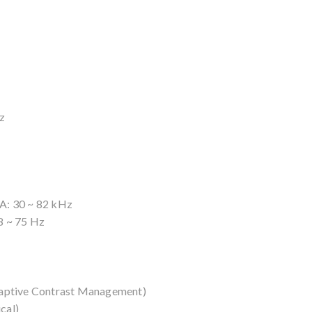
z
A: 30 ~ 82 kHz
8 ~ 75 Hz
daptive Contrast Management)
cal)