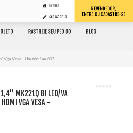
ENTRAR
REVENDEDOR,
ENTRE OU CADASTRE-SE
CADASTRE-SE
BOLETO
RASTREIE SEU PEDIDO
BLOG
dmi Vga Vesa - Um.Wm1aa.002
1,4" MK221Q BI LED/VA
 HDMI VGA VESA -
1