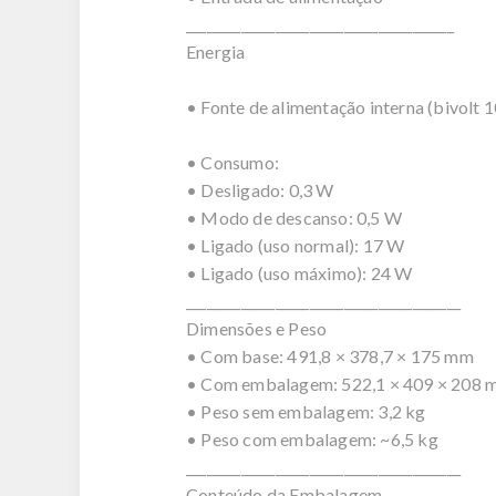
_______________________________________
Energia
• Fonte de alimentação interna (bivolt 
• Consumo:
• Desligado: 0,3 W
• Modo de descanso: 0,5 W
• Ligado (uso normal): 17 W
• Ligado (uso máximo): 24 W
________________________________________
Dimensões e Peso
• Com base: 491,8 × 378,7 × 175 mm
• Com embalagem: 522,1 × 409 × 208
• Peso sem embalagem: 3,2 kg
• Peso com embalagem: ~6,5 kg
________________________________________
Conteúdo da Embalagem