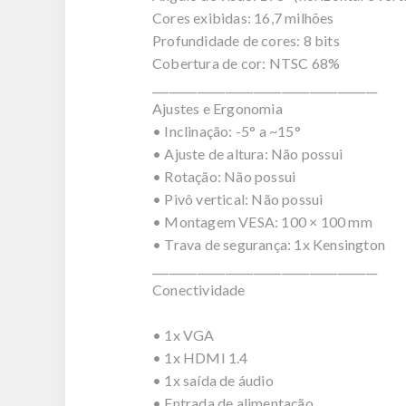
Cores exibidas: 16,7 milhões
Profundidade de cores: 8 bits
Cobertura de cor: NTSC 68%
________________________________________
Ajustes e Ergonomia
• Inclinação: -5° a ~15°
• Ajuste de altura: Não possui
• Rotação: Não possui
• Pivô vertical: Não possui
• Montagem VESA: 100 × 100 mm
• Trava de segurança: 1x Kensington
________________________________________
Conectividade
• 1x VGA
• 1x HDMI 1.4
• 1x saída de áudio
• Entrada de alimentação