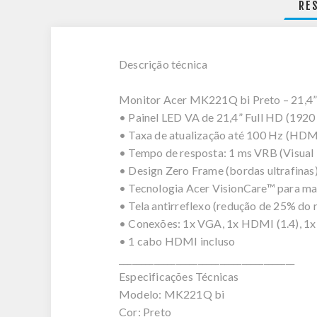
RE
Descrição técnica
Monitor Acer MK221Q bi Preto – 21,4
• Painel LED VA de 21,4” Full HD (1920
• Taxa de atualização até 100 Hz (HDM
• Tempo de resposta: 1 ms VRB (Visual
• Design Zero Frame (bordas ultrafinas
• Tecnologia Acer VisionCare™ para mai
• Tela antirreflexo (redução de 25% do 
• Conexões: 1x VGA, 1x HDMI (1.4), 1x 
• 1 cabo HDMI incluso
________________________________________
Especificações Técnicas
Modelo: MK221Q bi
Cor: Preto