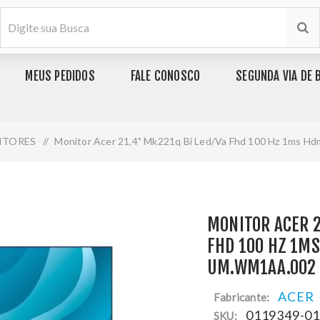
MEUS PEDIDOS
FALE CONOSCO
SEGUNDA VIA DE 
ITORES
/
Monitor Acer 21,4" Mk221q Bi Led/Va Fhd 100 Hz 1ms H
MONITOR ACER 2
FHD 100 HZ 1MS
UM.WM1AA.002
ACER
Fabricante:
0119349-0
SKU: