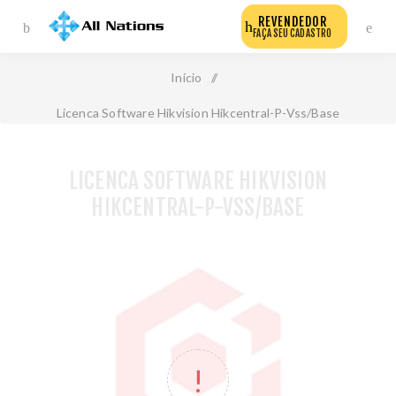
REVENDEDOR
FAÇA SEU CADASTRO
Início
/
Licenca Software Hikvision Hikcentral-P-Vss/Base
LICENCA SOFTWARE HIKVISION
HIKCENTRAL-P-VSS/BASE