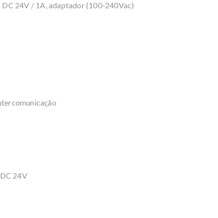
ão DC 24V / 1A, adaptador (100-240Vac)
e intercomunicação
ão DC 24V