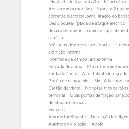
Distância de transmissão F 2 x 0,75 
Abra a porta (portão) Suporta 2 portas 
corrente eléctrica, para ligação ao bo
Desbloquear (placa de ataque elétrico)
deverá ter memória mecânica; a alimenta
usuário.
Métodos de abertura de porta 1. desblo
exibição interna
Interface de campainha externa
Entrada de áudio Microfone embutido
Saída de áudio Alto-falante integrado
Botão de campainha Sim. A luz pode s
Cartão de visita No total, três cartões 
terminal Duas portas de fiação para con
de ataque elétrico.
Funções
Alarme Inteligente Detecção intelige
Alarme de violação Apoia