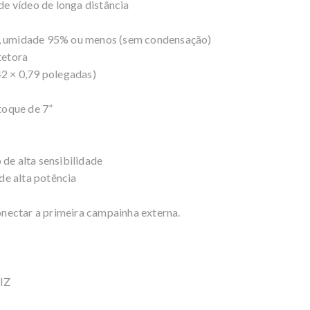
de vídeo de longa distância
, umidade 95% ou menos (sem condensação)
rotetora
42 × 0,79 polegadas)
 toque de 7”
 de alta sensibilidade
 de alta potência
onectar a primeira campainha externa.
IZ