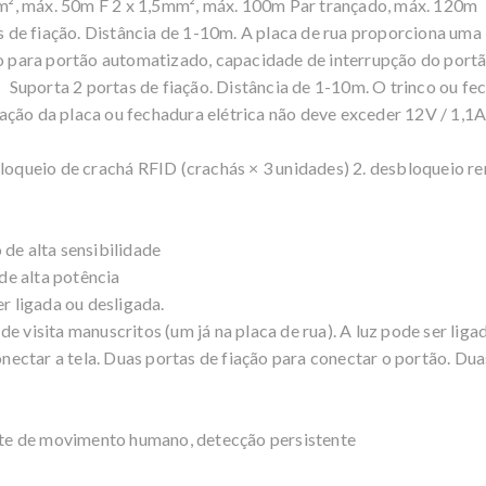
mm², máx. 50m F 2 x 1,5mm², máx. 100m Par trançado, máx. 12
de fiação. Distância de 1-10m. A placa de rua proporciona uma 
tão para portão automatizado, capacidade de interrupção do po
 Suporta 2 portas de fiação. Distância de 1-10m. O trinco ou f
ção da placa ou fechadura elétrica não deve exceder 12V / 1,1A
queio de crachá RFID (crachás × 3 unidades) 2. desbloqueio re
 de alta sensibilidade
 de alta potência
er ligada ou desligada.
de visita manuscritos (um já na placa de rua). A luz pode ser li
ectar a tela. Duas portas de fiação para conectar o portão. Dua
nte de movimento humano, detecção persistente