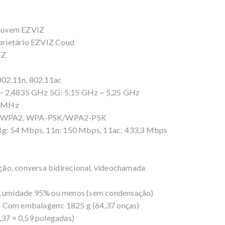
a nuvem EZVIZ
oprietário EZVIZ Coud
ZVIZ
 802.11n, 802.11ac
z ~ 2,4835 GHz 5G: 5,15 GHz ~ 5,25 GHz
 20 MHz
WPA/WPA2, WPA-PSK/WPA2-PSK
1g: 54 Mbps, 11n: 150 Mbps, 11ac: 433,3 Mbps
ução, conversa bidirecional, videochamada
, umidade 95% ou menos (sem condensação)
s) Com embalagem: 1825 g (64,37 onças)
,37 × 0,59 polegadas)