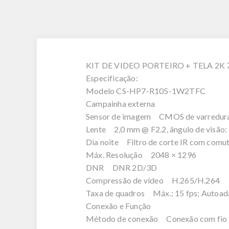
KIT DE VIDEO PORTEIRO + TELA 2K
Especificação:
Modelo CS-HP7-R105-1W2TFC
Campainha externa
Sensor de imagem CMOS de varredura pr
Lente 2,0 mm @ F2.2, ângulo de visão
Dia noite Filtro de corte IR com comu
Máx. Resolução 2048 × 1296
DNR DNR 2D/3D
Compressão de vídeo H.265/H.264
Taxa de quadros Máx.: 15 fps; Autoad
Conexão e Função
Método de conexão Conexão com fio (2 