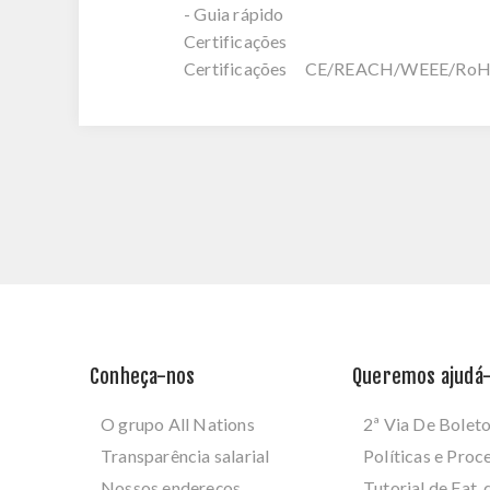
- Guia rápido
Certificações
Certificações CE/REACH/WEEE/Ro
Conheça-nos
Queremos ajudá-
O grupo All Nations
2ª Via De Bolet
Transparência salarial
Políticas e Pro
Nossos endereços
Tutorial de Fat. 