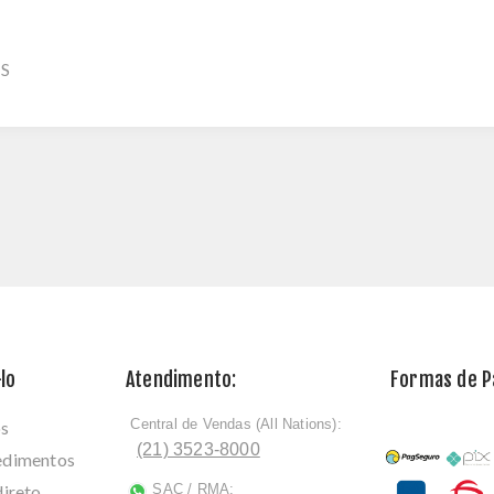
HS
lo
Atendimento:
Formas de 
Central de Vendas (All Nations):
os
ﾠ
(21) 3523-8000
cedimentos
direto
SAC / RMA:
ﾠ