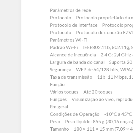
Parâmetros de rede
Protocolo Protocolo proprietário d
Protocolo de Interface Protocolo pr
Protocolo Protocolo de conexão E
Parâmetros Wi-Fi
Padrão Wi-Fi IEEE802.11b, 802.11g,
Alcance de frequência 2,4 G: 2,4 GH
Largura de banda do canal Suporta
Segurança WEP de 64/128 bits, 
Taxa de transmissão 11b: 11 Mbps, 1
Função
Vários toques Até 20 toques
Funções Visualização ao vivo, reprod
Em geral
Condições de Operação -10°C a 45°C
Peso Peso líquido: 855 g (30,16 onça
Tamanho 180 × 111 × 15 mm (7,09 × 4