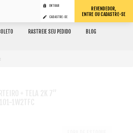
ENTRAR
REVENDEDOR,
ENTRE OU CADASTRE-SE
CADASTRE-SE
BOLETO
RASTREIE SEU PEDIDO
BLOG
c
RTEIRO + TELA 2K 7”
R101-1W2TFC
1
FORA DE ESTOQUE