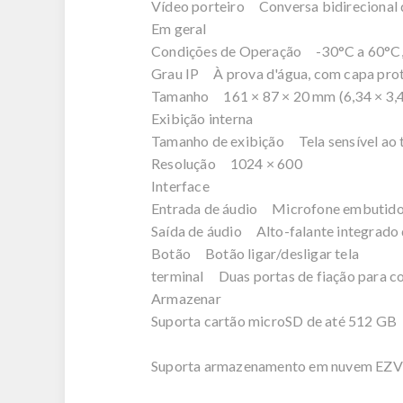
Vídeo porteiro Conversa bidirecional 
Em geral
Condições de Operação -30°C a 60°C
Grau IP À prova d'água, com capa p
Tamanho 161 × 87 × 20 mm (6,34 × 3,
Exibição interna
Tamanho de exibição Tela sensível ao
Resolução 1024 × 600
Interface
Entrada de áudio Microfone embutido
Saída de áudio Alto-falante integrado
Botão Botão ligar/desligar tela
terminal Duas portas de fiação para c
Armazenar
Suporta cartão microSD de até 512 GB
Suporta armazenamento em nuvem EZV