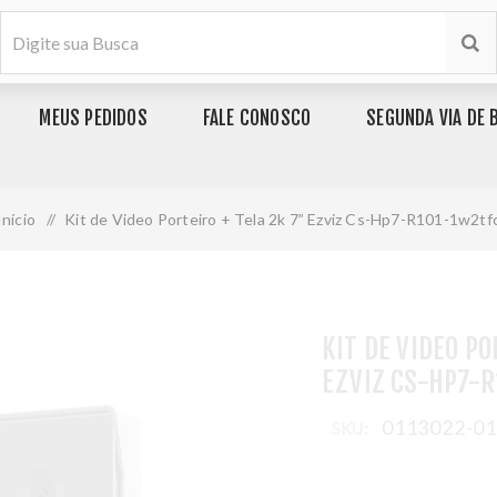
MEUS PEDIDOS
FALE CONOSCO
SEGUNDA VIA DE 
Início
/
Kit de Video Porteiro + Tela 2k 7” Ezviz Cs-Hp7-R101-1w2tf
KIT DE VIDEO PO
EZVIZ CS-HP7-
0113022-0
SKU: