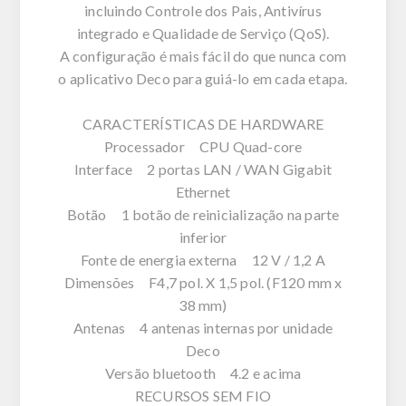
incluindo Controle dos Pais, Antivírus
integrado e Qualidade de Serviço (QoS).
A configuração é mais fácil do que nunca com
o aplicativo Deco para guiá-lo em cada etapa.
CARACTERÍSTICAS DE HARDWARE
Processador CPU Quad-core
Interface 2 portas LAN / WAN Gigabit
Ethernet
Botão 1 botão de reinicialização na parte
inferior
Fonte de energia externa 12 V / 1,2 A
Dimensões F4,7 pol. X 1,5 pol. (F120 mm x
38 mm)
Antenas 4 antenas internas por unidade
Deco
Versão bluetooth 4.2 e acima
RECURSOS SEM FIO