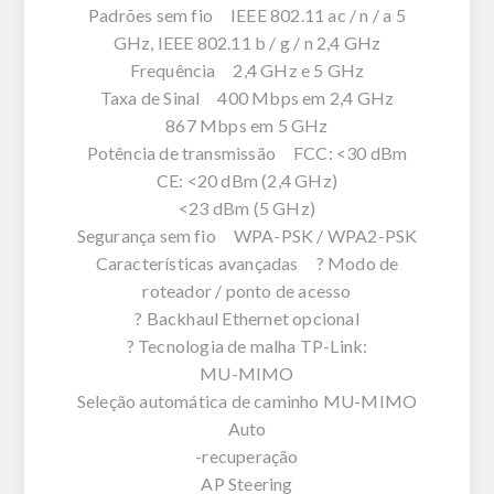
Padrões sem fio IEEE 802.11 ac / n / a 5
GHz, IEEE 802.11 b / g / n 2,4 GHz
Frequência 2,4 GHz e 5 GHz
Taxa de Sinal 400 Mbps em 2,4 GHz
867 Mbps em 5 GHz
Potência de transmissão FCC: <30 dBm
CE: <20 dBm (2,4 GHz)
<23 dBm (5 GHz)
Segurança sem fio WPA-PSK / WPA2-PSK
Características avançadas ? Modo de
roteador / ponto de acesso
? Backhaul Ethernet opcional
? Tecnologia de malha TP-Link:
MU-MIMO
Seleção automática de caminho MU-MIMO
Auto
-recuperação
AP Steering