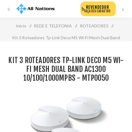
REVENDEDOR
FAÇA SEU CADASTRO
Início
/
REDE E TELEFONIA
/
ROTEADORES
/
Kit 3 Roteadores Tp-Link Deco M5 Wi-Fi Mesh Dual Band
Ac1300 10/100/1000mpbs - Mtp0050
KIT 3 ROTEADORES TP-LINK DECO M5 WI-
FI MESH DUAL BAND AC1300
10/100/1000MPBS - MTP0050